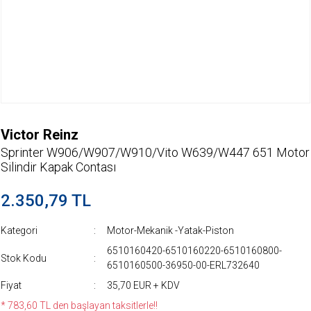
Victor Reinz
Sprinter W906/W907/W910/Vito W639/W447 651 Motor
Silindir Kapak Contası
2.350,79 TL
Kategori
Motor-Mekanik -Yatak-Piston
6510160420-6510160220-6510160800-
Stok Kodu
6510160500-36950-00-ERL732640
Fiyat
35,70 EUR + KDV
* 783,60 TL den başlayan taksitlerle!!