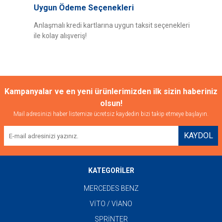
Uygun Ödeme Seçenekleri
Anlaşmalı kredi kartlarına uygun taksit seçenekleri
ile kolay alışveriş!
Gönder
Kampanyalar ve en yeni ürünlerimizden ilk sizin haberiniz
olsun!
Mail adresinizi haber listemize ücretsiz kaydedin bizi takip etmeye başlayın.
KAYDOL
KATEGORİLER
MERCEDES BENZ
VİTO / VİANO
SPRİNTER