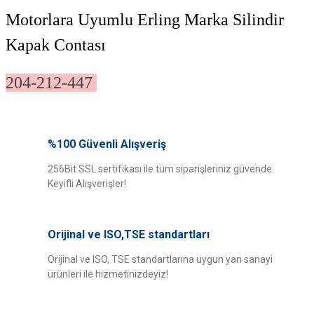
Motorlara Uyumlu Erling Marka Silindir
Kapak Contası
204-212-447
Bu ürünün fiyat bilgisi, resim, ürün açıklamalarında ve diğer konularda
yetersiz gördüğünüz noktaları öneri formunu kullanarak tarafımıza
%100 Güvenli Alışveriş
Bu ürüne ilk yorumu siz yapın!
iletebilirsiniz.
Görüş ve önerileriniz için teşekkür ederiz.
256Bit SSL sertifikası ile tüm siparişleriniz güvende.
Keyifli Alışverişler!
Yorum Yaz
Ürün resmi kalitesiz, bozuk veya görüntülenemiyor.
Ürün açıklamasında eksik bilgiler bulunuyor.
Orijinal ve ISO,TSE standartları
Ürün bilgilerinde hatalar bulunuyor.
Ürün fiyatı diğer sitelerden daha pahalı.
Orijinal ve ISO, TSE standartlarına uygun yan sanayi
ürünleri ile hizmetinizdeyiz!
Bu ürüne benzer farklı alternatifler olmalı.