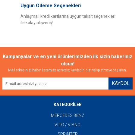
Uygun Ödeme Seçenekleri
Anlaşmalı kredi kartlarına uygun taksit seçenekleri
ile kolay alışveriş!
Gönder
Kampanyalar ve en yeni ürünlerimizden ilk sizin haberiniz
olsun!
Mail adresinizi haber listemize ücretsiz kaydedin bizi takip etmeye başlayın.
KAYDOL
KATEGORİLER
MERCEDES BENZ
VİTO / VİANO
SPRİNTER