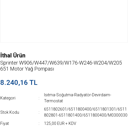
İthal Ürün
Sprinter W906/W447/W639/W176-W246-W204/W205
651 Motor Yağ Pompası
8.240,16 TL
Isıtma-Soğutma-Radyatör-Devirdaim-
Kategori
Termostat
6511802601/6511800400/6511801301/6511
Stok Kodu
802801-6511801400/6511800400/M0300030
Fiyat
125,00 EUR + KDV