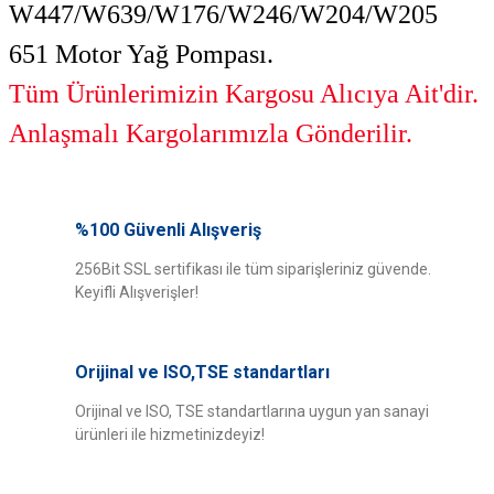
W447/W639/W176/W246/W204/W205
651 Motor Yağ Pompası.
Tüm Ürünlerimizin Kargosu Alıcıya Ait'dir.
Anlaşmalı Kargolarımızla Gönderilir.
Bu ürünün fiyat bilgisi, resim, ürün açıklamalarında ve diğer konularda
yetersiz gördüğünüz noktaları öneri formunu kullanarak tarafımıza
%100 Güvenli Alışveriş
Bu ürüne ilk yorumu siz yapın!
iletebilirsiniz.
Görüş ve önerileriniz için teşekkür ederiz.
256Bit SSL sertifikası ile tüm siparişleriniz güvende.
Keyifli Alışverişler!
Yorum Yaz
Ürün resmi kalitesiz, bozuk veya görüntülenemiyor.
Ürün açıklamasında eksik bilgiler bulunuyor.
Orijinal ve ISO,TSE standartları
Ürün bilgilerinde hatalar bulunuyor.
Ürün fiyatı diğer sitelerden daha pahalı.
Orijinal ve ISO, TSE standartlarına uygun yan sanayi
ürünleri ile hizmetinizdeyiz!
Bu ürüne benzer farklı alternatifler olmalı.