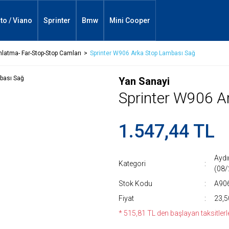
ito / Viano
Sprinter
Bmw
Mini Cooper
nlatma- Far-Stop-Stop Camları
Sprinter W906 Arka Stop Lambası Sağ
Yan Sanayi
Sprinter W906 A
1.547,44 TL
Aydı
Kategori
(08
Stok Kodu
A90
Fiyat
23,5
* 515,81 TL den başlayan taksitlerle