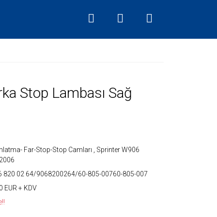
rka Stop Lambası Sağ
nlatma- Far-Stop-Stop Camları
,
Sprinter W906
/2006
6 820 02 64/9068200264/60-805-00760-805-007
0 EUR + KDV
!!