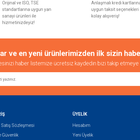
Orijinal ve ISO, TSE
Anlaşmalı kredi kartların
Yorum Yaz
standartlarına uygun yan
uygun taksit seçenekleri 
sanayi ürünleri ile
kolay alışveriş!
hizmetinizdeyiz!
 ve en yeni ürünlerimizden ilk sizin habe
esinizi haber listemize ücretsiz kaydedin bizi takip etmeye 
Gönder
RİŞ
ÜYELİK
 Satış Sözleşmesi
Hesabım
ve Güvenlik
Yeni Üyelik