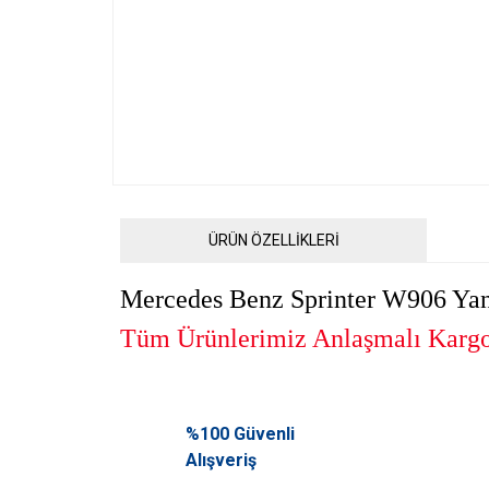
ÜRÜN ÖZELLİKLERİ
Mercedes Benz Sprinter W906 Yan
Tüm Ürünlerimiz Anlaşmalı Kargol
Bu ürünün fiyat bilgisi, resim, ürün açıklamalarında ve diğ
Görüş ve önerileriniz için teşekkür ederiz.
%100 Güvenli
Alışveriş
Ürün resmi kalitesiz, bozuk veya görüntülenemiyor.