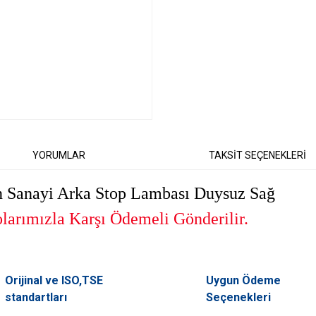
YORUMLAR
TAKSİT SEÇENEKLERİ
 Sanayi Arka Stop Lambası Duysuz Sağ
arımızla Karşı Ödemeli Gönderilir.
er konularda yetersiz gördüğünüz noktaları öneri formunu kullanarak tarafımıza il
Orijinal ve ISO,TSE
Uygun Ödeme
Bu ürüne ilk yorumu siz yapın!
standartları
Seçenekleri