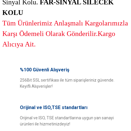
Sinyal Kolu.
FAR-SİNYAL SİLECEK
KOLU
Tüm Ürünlerimiz Anlaşmalı Kargolarımızla
Karşı Ödemeli Olarak Gönderilir.Kargo
Alıcıya Ait.
Bu ürünün fiyat bilgisi, resim, ürün açıklamalarında ve diğer konularda
yetersiz gördüğünüz noktaları öneri formunu kullanarak tarafımıza
%100 Güvenli Alışveriş
Bu ürüne ilk yorumu siz yapın!
iletebilirsiniz.
Görüş ve önerileriniz için teşekkür ederiz.
256Bit SSL sertifikası ile tüm siparişleriniz güvende.
Keyifli Alışverişler!
Yorum Yaz
Ürün resmi kalitesiz, bozuk veya görüntülenemiyor.
Ürün açıklamasında eksik bilgiler bulunuyor.
Orijinal ve ISO,TSE standartları
Ürün bilgilerinde hatalar bulunuyor.
Ürün fiyatı diğer sitelerden daha pahalı.
Orijinal ve ISO, TSE standartlarına uygun yan sanayi
ürünleri ile hizmetinizdeyiz!
Bu ürüne benzer farklı alternatifler olmalı.