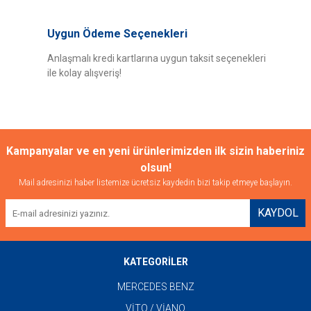
Uygun Ödeme Seçenekleri
Anlaşmalı kredi kartlarına uygun taksit seçenekleri
ile kolay alışveriş!
Gönder
Kampanyalar ve en yeni ürünlerimizden ilk sizin haberiniz
olsun!
Mail adresinizi haber listemize ücretsiz kaydedin bizi takip etmeye başlayın.
KAYDOL
KATEGORİLER
MERCEDES BENZ
VİTO / VİANO