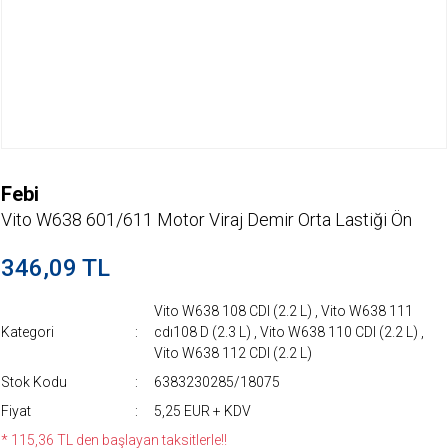
Febi
Vito W638 601/611 Motor Viraj Demir Orta Lastiği Ön
346,09 TL
Vito W638 108 CDI (2.2 L)
,
Vito W638 111
Kategori
cdı108 D (2.3 L)
,
Vito W638 110 CDI (2.2 L)
,
Vito W638 112 CDI (2.2 L)
Stok Kodu
6383230285/18075
Fiyat
5,25 EUR + KDV
* 115,36 TL den başlayan taksitlerle!!