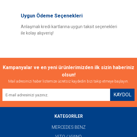
Uygun Ödeme Seçenekleri
Anlaşmalı kredi kartlarına uygun taksit seçenekleri
ile kolay alışveriş!
Gönder
Kampanyalar ve en yeni ürünlerimizden ilk sizin haberiniz
olsun!
Mail adresinizi haber listemize ücretsiz kaydedin bizi takip etmeye başlayın.
KAYDOL
KATEGORİLER
MERCEDES BENZ
VİTO / VİANO