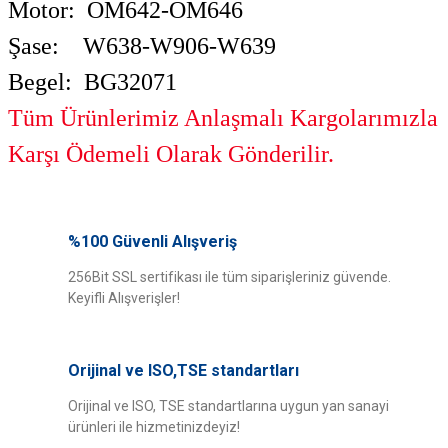
Motor: OM642-OM646
Şase: W638-W906-W639
Begel: BG32071
Tüm Ürünlerimiz Anlaşmalı Kargolarımızla
Karşı Ödemeli Olarak Gönderilir.
Bu ürünün fiyat bilgisi, resim, ürün açıklamalarında ve diğer konularda
yetersiz gördüğünüz noktaları öneri formunu kullanarak tarafımıza
%100 Güvenli Alışveriş
Bu ürüne ilk yorumu siz yapın!
iletebilirsiniz.
Görüş ve önerileriniz için teşekkür ederiz.
256Bit SSL sertifikası ile tüm siparişleriniz güvende.
Keyifli Alışverişler!
Yorum Yaz
Ürün resmi kalitesiz, bozuk veya görüntülenemiyor.
Ürün açıklamasında eksik bilgiler bulunuyor.
Orijinal ve ISO,TSE standartları
Ürün bilgilerinde hatalar bulunuyor.
Ürün fiyatı diğer sitelerden daha pahalı.
Orijinal ve ISO, TSE standartlarına uygun yan sanayi
ürünleri ile hizmetinizdeyiz!
Bu ürüne benzer farklı alternatifler olmalı.