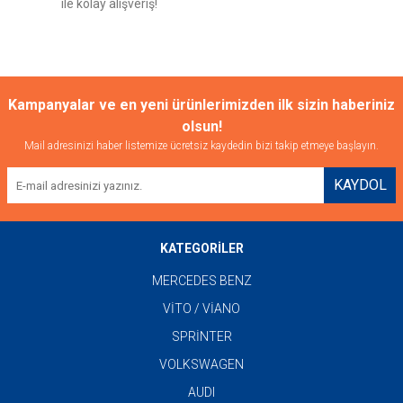
ile kolay alışveriş!
Gönder
Kampanyalar ve en yeni ürünlerimizden ilk sizin haberiniz
olsun!
Mail adresinizi haber listemize ücretsiz kaydedin bizi takip etmeye başlayın.
KAYDOL
KATEGORİLER
MERCEDES BENZ
VİTO / VİANO
SPRİNTER
VOLKSWAGEN
AUDI