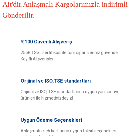
Ait'dir.Anlaşmalı Kargolarımızla indirimli
Gönderilir.
Bu ürünün fiyat bilgisi, resim, ürün açıklamalarında ve diğer konularda
yetersiz gördüğünüz noktaları öneri formunu kullanarak tarafımıza
%100 Güvenli Alışveriş
Bu ürüne ilk yorumu siz yapın!
iletebilirsiniz.
Görüş ve önerileriniz için teşekkür ederiz.
256Bit SSL sertifikası ile tüm siparişleriniz güvende.
Keyifli Alışverişler!
Yorum Yaz
Ürün resmi kalitesiz, bozuk veya görüntülenemiyor.
Ürün açıklamasında eksik bilgiler bulunuyor.
Orijinal ve ISO,TSE standartları
Ürün bilgilerinde hatalar bulunuyor.
Ürün fiyatı diğer sitelerden daha pahalı.
Orijinal ve ISO, TSE standartlarına uygun yan sanayi
ürünleri ile hizmetinizdeyiz!
Bu ürüne benzer farklı alternatifler olmalı.
Uygun Ödeme Seçenekleri
Anlaşmalı kredi kartlarına uygun taksit seçenekleri