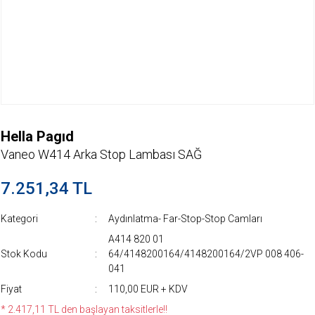
Hella Pagıd
Vaneo W414 Arka Stop Lambası SAĞ
7.251,34 TL
Kategori
Aydınlatma- Far-Stop-Stop Camları
A414 820 01
Stok Kodu
64/4148200164/4148200164/2VP 008 406-
041
Fiyat
110,00 EUR + KDV
* 2.417,11 TL den başlayan taksitlerle!!