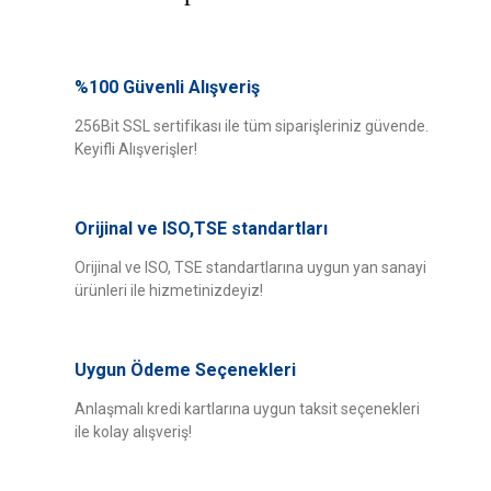
Bu ürünün fiyat bilgisi, resim, ürün açıklamalarında ve diğer konularda
yetersiz gördüğünüz noktaları öneri formunu kullanarak tarafımıza
%100 Güvenli Alışveriş
Bu ürüne ilk yorumu siz yapın!
iletebilirsiniz.
Görüş ve önerileriniz için teşekkür ederiz.
256Bit SSL sertifikası ile tüm siparişleriniz güvende.
Keyifli Alışverişler!
Yorum Yaz
Ürün resmi kalitesiz, bozuk veya görüntülenemiyor.
Ürün açıklamasında eksik bilgiler bulunuyor.
Orijinal ve ISO,TSE standartları
Ürün bilgilerinde hatalar bulunuyor.
Ürün fiyatı diğer sitelerden daha pahalı.
Orijinal ve ISO, TSE standartlarına uygun yan sanayi
ürünleri ile hizmetinizdeyiz!
Bu ürüne benzer farklı alternatifler olmalı.
Uygun Ödeme Seçenekleri
Anlaşmalı kredi kartlarına uygun taksit seçenekleri
ile kolay alışveriş!
Gönder