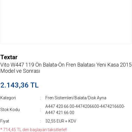
Textar
Vito W447 119 Ön Balata-Ön Fren Balatası Yeni Kasa 2015
Model ve Sonrası
2.143,36 TL
Kategori
Fren Sistemleri/Balata/Disk Ayna
A447 420 66 00-4474206600-4474216600-
Stok Kodu
A447 421 66 00
Fiyat
32,55 EUR + KDV
* 714,45 TL den başlayan taksitlerle!!