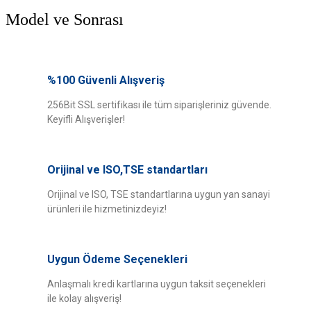
Model ve Sonrası
Bu ürünün fiyat bilgisi, resim, ürün açıklamalarında ve diğer konularda
yetersiz gördüğünüz noktaları öneri formunu kullanarak tarafımıza
%100 Güvenli Alışveriş
Bu ürüne ilk yorumu siz yapın!
iletebilirsiniz.
Görüş ve önerileriniz için teşekkür ederiz.
256Bit SSL sertifikası ile tüm siparişleriniz güvende.
Keyifli Alışverişler!
Yorum Yaz
Ürün resmi kalitesiz, bozuk veya görüntülenemiyor.
Ürün açıklamasında eksik bilgiler bulunuyor.
Orijinal ve ISO,TSE standartları
Ürün bilgilerinde hatalar bulunuyor.
Ürün fiyatı diğer sitelerden daha pahalı.
Orijinal ve ISO, TSE standartlarına uygun yan sanayi
ürünleri ile hizmetinizdeyiz!
Bu ürüne benzer farklı alternatifler olmalı.
Uygun Ödeme Seçenekleri
Anlaşmalı kredi kartlarına uygun taksit seçenekleri
ile kolay alışveriş!
Gönder