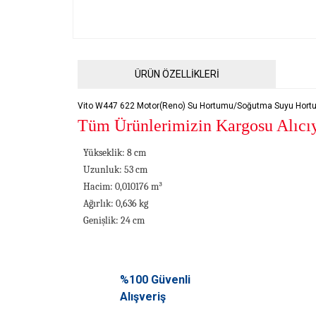
ÜRÜN ÖZELLİKLERİ
Vito W447 622 Motor(Reno) Su Hortumu/Soğutma Suyu Hor
Tüm Ürünlerimizin Kargosu Alıcıya
Yükseklik: 8 cm
Uzunluk: 53 cm
Hacim: 0,010176 m³
Ağırlık: 0,636 kg
Genişlik: 24 cm
Bu ürünün fiyat bilgisi, resim, ürün açıklamalarında ve diğ
Görüş ve önerileriniz için teşekkür ederiz.
%100 Güvenli
Alışveriş
Ürün resmi kalitesiz, bozuk veya görüntülenemiyor.