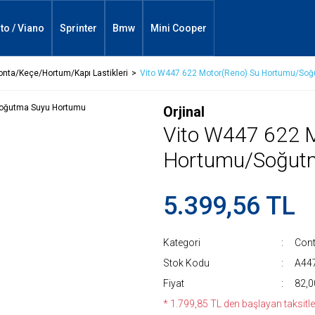
ito / Viano
Sprinter
Bmw
Mini Cooper
onta/Keçe/Hortum/Kapı Lastikleri
Vito W447 622 Motor(Reno) Su Hortumu/So
Orjinal
Vito W447 622 
Hortumu/Soğut
5.399,56 TL
Kategori
Cont
Stok Kodu
A44
Fiyat
82,0
* 1.799,85 TL den başlayan taksitler