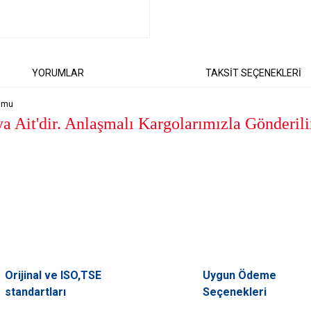
YORUMLAR
TAKSİT SEÇENEKLERİ
tumu
 Ait'dir. Anlaşmalı Kargolarımızla Gönderili
er konularda yetersiz gördüğünüz noktaları öneri formunu kullanarak tarafımıza il
Orijinal ve ISO,TSE
Uygun Ödeme
Bu ürüne ilk yorumu siz yapın!
standartları
Seçenekleri