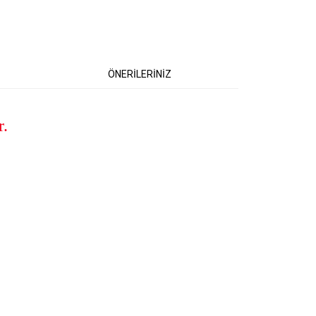
ÖNERİLERİNİZ
r.
etebilirsiniz.