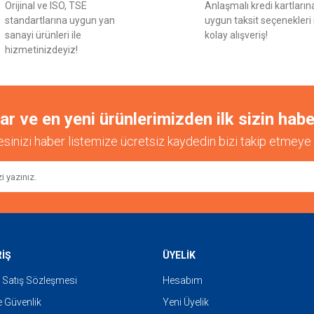
Orijinal ve ISO, TSE
Anlaşmalı kredi kartların
Yorum Yaz
standartlarına uygun yan
uygun taksit seçenekleri 
sanayi ürünleri ile
kolay alışveriş!
hizmetinizdeyiz!
 ve en yeni ürünlerimizden ilk sizin habe
esinizi haber listemize ücretsiz kaydedin bizi takip etmeye 
Gönder
RİŞ
ÜYELİK
 Satış Sözleşmesi
Hesabım
ve Güvenlik
Yeni Üyelik