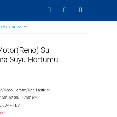
ğutma Suyu Hortumu
Motor(Reno) Su
ma Suyu Hortumu
a/Keçe/Hortum/Kapı Lastikleri
7 501 52 00/4475015200
0 EUR + KDV
le!!