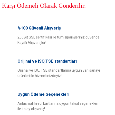
Karşı Ödemeli Olarak Gönderilir.
Bu ürünün fiyat bilgisi, resim, ürün açıklamalarında ve diğer konularda
yetersiz gördüğünüz noktaları öneri formunu kullanarak tarafımıza
%100 Güvenli Alışveriş
Bu ürüne ilk yorumu siz yapın!
iletebilirsiniz.
Görüş ve önerileriniz için teşekkür ederiz.
256Bit SSL sertifikası ile tüm siparişleriniz güvende.
Keyifli Alışverişler!
Yorum Yaz
Ürün resmi kalitesiz, bozuk veya görüntülenemiyor.
Ürün açıklamasında eksik bilgiler bulunuyor.
Orijinal ve ISO,TSE standartları
Ürün bilgilerinde hatalar bulunuyor.
Ürün fiyatı diğer sitelerden daha pahalı.
Orijinal ve ISO, TSE standartlarına uygun yan sanayi
ürünleri ile hizmetinizdeyiz!
Bu ürüne benzer farklı alternatifler olmalı.
Uygun Ödeme Seçenekleri
Anlaşmalı kredi kartlarına uygun taksit seçenekleri
ile kolay alışveriş!
Gönder