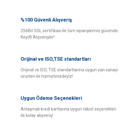
Bu ürünün fiyat bilgisi, resim, ürün açıklamalarında ve diğer konularda
yetersiz gördüğünüz noktaları öneri formunu kullanarak tarafımıza
%100 Güvenli Alışveriş
Bu ürüne ilk yorumu siz yapın!
iletebilirsiniz.
Görüş ve önerileriniz için teşekkür ederiz.
256Bit SSL sertifikası ile tüm siparişleriniz güvende.
Keyifli Alışverişler!
Yorum Yaz
Ürün resmi kalitesiz, bozuk veya görüntülenemiyor.
Ürün açıklamasında eksik bilgiler bulunuyor.
Orijinal ve ISO,TSE standartları
Ürün bilgilerinde hatalar bulunuyor.
Ürün fiyatı diğer sitelerden daha pahalı.
Orijinal ve ISO, TSE standartlarına uygun yan sanayi
ürünleri ile hizmetinizdeyiz!
Bu ürüne benzer farklı alternatifler olmalı.
Uygun Ödeme Seçenekleri
Anlaşmalı kredi kartlarına uygun taksit seçenekleri
ile kolay alışveriş!
Gönder