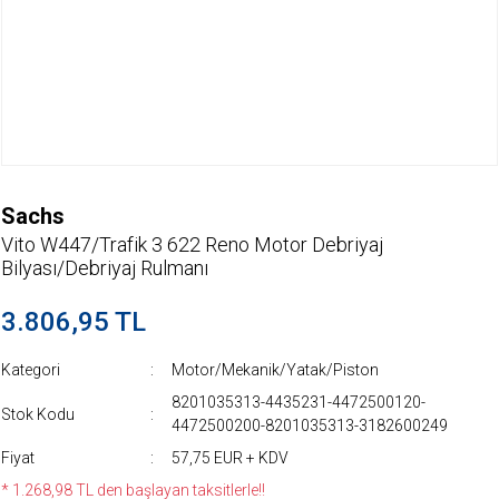
Sachs
Vito W447/Trafik 3 622 Reno Motor Debriyaj
Bilyası/Debriyaj Rulmanı
3.806,95 TL
Kategori
Motor/Mekanik/Yatak/Piston
8201035313-4435231-4472500120-
Stok Kodu
4472500200-8201035313-3182600249
Fiyat
57,75 EUR + KDV
* 1.268,98 TL den başlayan taksitlerle!!