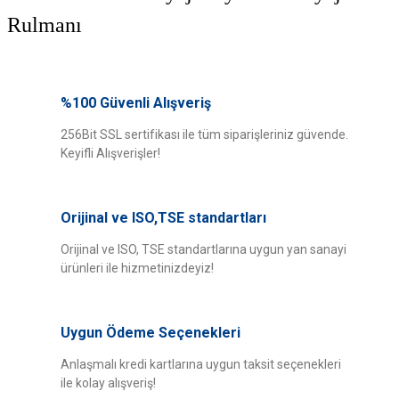
Rulmanı
Bu ürünün fiyat bilgisi, resim, ürün açıklamalarında ve diğer konularda
yetersiz gördüğünüz noktaları öneri formunu kullanarak tarafımıza
%100 Güvenli Alışveriş
Bu ürüne ilk yorumu siz yapın!
iletebilirsiniz.
Görüş ve önerileriniz için teşekkür ederiz.
256Bit SSL sertifikası ile tüm siparişleriniz güvende.
Keyifli Alışverişler!
Yorum Yaz
Ürün resmi kalitesiz, bozuk veya görüntülenemiyor.
Ürün açıklamasında eksik bilgiler bulunuyor.
Orijinal ve ISO,TSE standartları
Ürün bilgilerinde hatalar bulunuyor.
Ürün fiyatı diğer sitelerden daha pahalı.
Orijinal ve ISO, TSE standartlarına uygun yan sanayi
ürünleri ile hizmetinizdeyiz!
Bu ürüne benzer farklı alternatifler olmalı.
Uygun Ödeme Seçenekleri
Anlaşmalı kredi kartlarına uygun taksit seçenekleri
ile kolay alışveriş!
Gönder