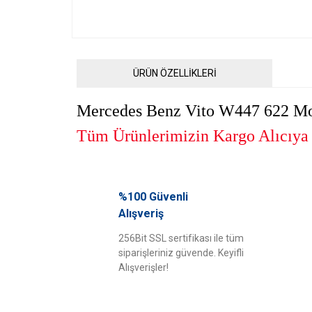
ÜRÜN ÖZELLİKLERİ
Mercedes Benz Vito W447 622 M
Tüm Ürünlerimizin Kargo Alıcıya A
Bu ürünün fiyat bilgisi, resim, ürün açıklamalarında ve diğ
Görüş ve önerileriniz için teşekkür ederiz.
%100 Güvenli
Alışveriş
Ürün resmi kalitesiz, bozuk veya görüntülenemiyor.
256Bit SSL sertifikası ile tüm
Ürün açıklamasında eksik bilgiler bulunuyor.
siparişleriniz güvende. Keyifli
Ürün bilgilerinde hatalar bulunuyor.
Alışverişler!
Ürün fiyatı diğer sitelerden daha pahalı.
Bu ürüne benzer farklı alternatifler olmalı.