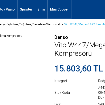
ito / Viano
Sprinter
Bmw
Mini Cooper
adyatör/Isıtma/Soğutma/Devirdaim/Termostat
Vito W447/Megan3 622 Reno M
Denso
Vito W447/Mega
Kompresörü
15.803,60 TL
Kategori
Rad
A44
Stok Kodu
00/
DCP
Fiyat
240,