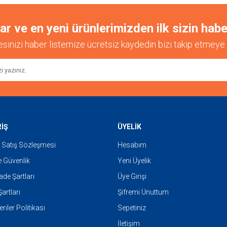
 ve en yeni ürünlerimizden ilk sizin habe
esinizi haber listemize ücretsiz kaydedin bizi takip etmeye 
Gönder
RİŞ
ÜYELİK
 Satış Sözleşmesi
Hesabım
ve Güvenlik
Yeni Üyelik
İade Şartları
Üye Girişi
artları
Şifremi Unuttum
eriler Politikası
Sepetiniz
İletişim