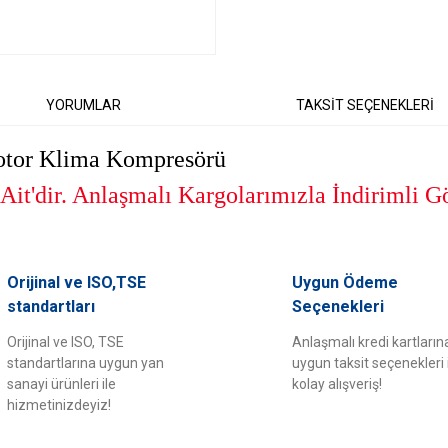
YORUMLAR
TAKSİT SEÇENEKLERİ
otor Klima Kompresörü
it'dir. Anlaşmalı Kargolarımızla İndirimli Gö
er konularda yetersiz gördüğünüz noktaları öneri formunu kullanarak tarafımıza il
Orijinal ve ISO,TSE
Uygun Ödeme
Bu ürüne ilk yorumu siz yapın!
standartları
Seçenekleri
Orijinal ve ISO, TSE
Anlaşmalı kredi kartların
Yorum Yaz
standartlarına uygun yan
uygun taksit seçenekleri 
sanayi ürünleri ile
kolay alışveriş!
hizmetinizdeyiz!