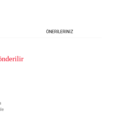
ÖNERİLERİNİZ
nderilir
etebilirsiniz.
a
ile