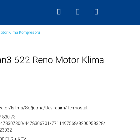
otor Klima Kompresörü
n3 622 Reno Motor Klima
yatör/Isıtma/Soğutma/Devirdaim/Termostat
7 830 73
4478307300/4478306701/7711497568/8200958328/
23032
00 EUR + KDV