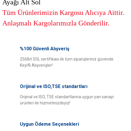
Ayağı Alt Sol
Tüm Ürünlerimizin Kargosu Alıcıya Aittir.
Anlaşmalı Kargolarımızla Gönderilir.
Bu ürünün fiyat bilgisi, resim, ürün açıklamalarında ve diğer konularda
yetersiz gördüğünüz noktaları öneri formunu kullanarak tarafımıza
%100 Güvenli Alışveriş
Bu ürüne ilk yorumu siz yapın!
iletebilirsiniz.
Görüş ve önerileriniz için teşekkür ederiz.
256Bit SSL sertifikası ile tüm siparişleriniz güvende.
Keyifli Alışverişler!
Yorum Yaz
Ürün resmi kalitesiz, bozuk veya görüntülenemiyor.
Ürün açıklamasında eksik bilgiler bulunuyor.
Orijinal ve ISO,TSE standartları
Ürün bilgilerinde hatalar bulunuyor.
Ürün fiyatı diğer sitelerden daha pahalı.
Orijinal ve ISO, TSE standartlarına uygun yan sanayi
ürünleri ile hizmetinizdeyiz!
Bu ürüne benzer farklı alternatifler olmalı.
Uygun Ödeme Seçenekleri