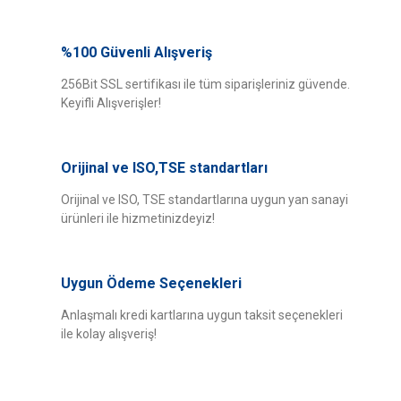
Bu ürünün fiyat bilgisi, resim, ürün açıklamalarında ve diğer konularda
yetersiz gördüğünüz noktaları öneri formunu kullanarak tarafımıza
%100 Güvenli Alışveriş
Bu ürüne ilk yorumu siz yapın!
iletebilirsiniz.
Görüş ve önerileriniz için teşekkür ederiz.
256Bit SSL sertifikası ile tüm siparişleriniz güvende.
Keyifli Alışverişler!
Yorum Yaz
Ürün resmi kalitesiz, bozuk veya görüntülenemiyor.
Ürün açıklamasında eksik bilgiler bulunuyor.
Orijinal ve ISO,TSE standartları
Ürün bilgilerinde hatalar bulunuyor.
Ürün fiyatı diğer sitelerden daha pahalı.
Orijinal ve ISO, TSE standartlarına uygun yan sanayi
ürünleri ile hizmetinizdeyiz!
Bu ürüne benzer farklı alternatifler olmalı.
Uygun Ödeme Seçenekleri
Anlaşmalı kredi kartlarına uygun taksit seçenekleri
ile kolay alışveriş!
Gönder