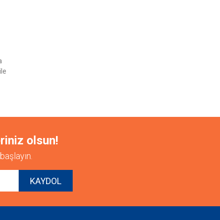
etebilirsiniz.
a
ile
riniz olsun!
başlayın.
KAYDOL