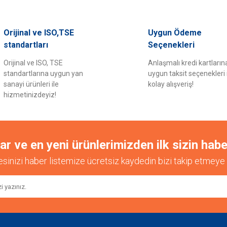
er konularda yetersiz gördüğünüz noktaları öneri formunu kullanarak tarafımıza il
Orijinal ve ISO,TSE
Uygun Ödeme
Bu ürüne ilk yorumu siz yapın!
standartları
Seçenekleri
Orijinal ve ISO, TSE
Anlaşmalı kredi kartların
Yorum Yaz
standartlarına uygun yan
uygun taksit seçenekleri 
sanayi ürünleri ile
kolay alışveriş!
hizmetinizdeyiz!
 ve en yeni ürünlerimizden ilk sizin habe
esinizi haber listemize ücretsiz kaydedin bizi takip etmeye 
Gönder