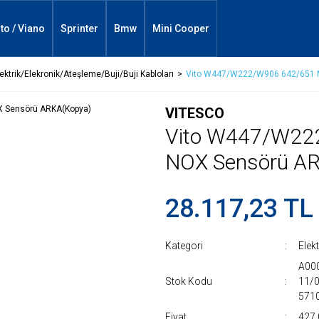
ito / Viano
Sprinter
Bmw
Mini Cooper
ektrik/Elekronik/Ateşleme/Buji/Buji Kabloları
Vito W447/W222/W906 642/651 
VITESCO
Vito W447/W22
NOX Sensörü A
28.117,23 TL
Kategori
Elek
A00
Stok Kodu
11/
571
Fiyat
427,