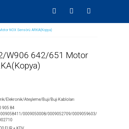
Motor NOX Sensörü ARKA(Kopya)
2/W906 642/651 Motor
RKA(Kopya)
trik/Elekronik/Ateşleme/Buji/Buji Kabloları
0 905 84
0009058411/0009050008/0009052709/0009059603/
002710
00 EUR + KDV