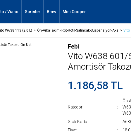
ito / Viano
Sprinter
Bmw
Mini Cooper
ito W638 113 (2.0 L)
Ön-ArkaTakım- Rot-Rotil-Salıncak-Suspansiyon-Aks
Vito
Febi
Vito W638 601/
Amortisör Takoz
1.186,58 TL
Ön-A
Kategori
W638
W638
Stok Kodu
A63
Fiyat
18,0