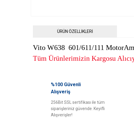
ÜRÜN ÖZELLİKLERİ
Vito W638 601/611/111 MotorAmo
Tüm Ürünlerimizin Kargosu Alıcıya
Bu ürünün fiyat bilgisi, resim, ürün açıklamalarında ve diğ
Görüş ve önerileriniz için teşekkür ederiz.
%100 Güvenli
Alışveriş
Ürün resmi kalitesiz, bozuk veya görüntülenemiyor.
256Bit SSL sertifikası ile tüm
Ürün açıklamasında eksik bilgiler bulunuyor.
siparişleriniz güvende. Keyifli
Ürün bilgilerinde hatalar bulunuyor.
Alışverişler!
Ürün fiyatı diğer sitelerden daha pahalı.
Bu ürüne benzer farklı alternatifler olmalı.