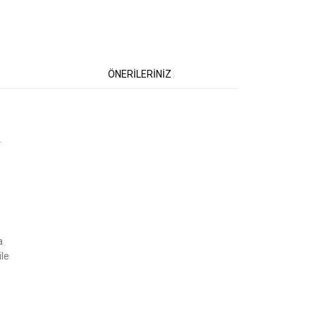
ÖNERİLERİNİZ
.
etebilirsiniz.
a
ile