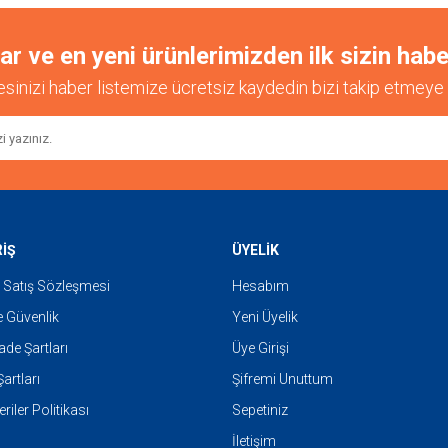
 ve en yeni ürünlerimizden ilk sizin habe
esinizi haber listemize ücretsiz kaydedin bizi takip etmeye 
Gönder
RİŞ
ÜYELİK
 Satış Sözleşmesi
Hesabım
ve Güvenlik
Yeni Üyelik
İade Şartları
Üye Girişi
artları
Şifremi Unuttum
eriler Politikası
Sepetiniz
İletişim