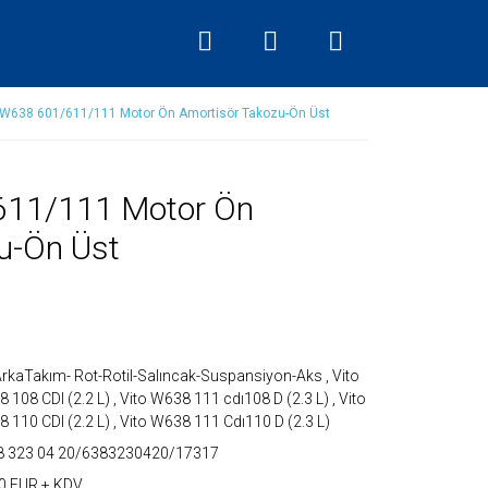
 W638 601/611/111 Motor Ön Amortisör Takozu-Ön Üst
611/111 Motor Ön
u-Ön Üst
rkaTakım- Rot-Rotil-Salıncak-Suspansiyon-Aks
,
Vito
 108 CDI (2.2 L)
,
Vito W638 111 cdı108 D (2.3 L)
,
Vito
 110 CDI (2.2 L)
,
Vito W638 111 Cdı110 D (2.3 L)
8 323 04 20/6383230420/17317
0 EUR + KDV