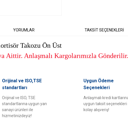
YORUMLAR
TAKSİT SEÇENEKLERİ
rtisör Takozu Ön Üst
 Aittir. Anlaşmalı Kargolarımızla Gönderilir
er konularda yetersiz gördüğünüz noktaları öneri formunu kullanarak tarafımıza il
Orijinal ve ISO,TSE
Uygun Ödeme
Bu ürüne ilk yorumu siz yapın!
standartları
Seçenekleri
Orijinal ve ISO, TSE
Anlaşmalı kredi kartların
Yorum Yaz
standartlarına uygun yan
uygun taksit seçenekleri 
sanayi ürünleri ile
kolay alışveriş!
hizmetinizdeyiz!