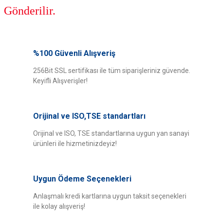
Gönderilir.
Bu ürünün fiyat bilgisi, resim, ürün açıklamalarında ve diğer konularda
yetersiz gördüğünüz noktaları öneri formunu kullanarak tarafımıza
%100 Güvenli Alışveriş
Bu ürüne ilk yorumu siz yapın!
iletebilirsiniz.
Görüş ve önerileriniz için teşekkür ederiz.
256Bit SSL sertifikası ile tüm siparişleriniz güvende.
Keyifli Alışverişler!
Yorum Yaz
Ürün resmi kalitesiz, bozuk veya görüntülenemiyor.
Ürün açıklamasında eksik bilgiler bulunuyor.
Orijinal ve ISO,TSE standartları
Ürün bilgilerinde hatalar bulunuyor.
Ürün fiyatı diğer sitelerden daha pahalı.
Orijinal ve ISO, TSE standartlarına uygun yan sanayi
ürünleri ile hizmetinizdeyiz!
Bu ürüne benzer farklı alternatifler olmalı.
Uygun Ödeme Seçenekleri
Anlaşmalı kredi kartlarına uygun taksit seçenekleri
ile kolay alışveriş!
Gönder