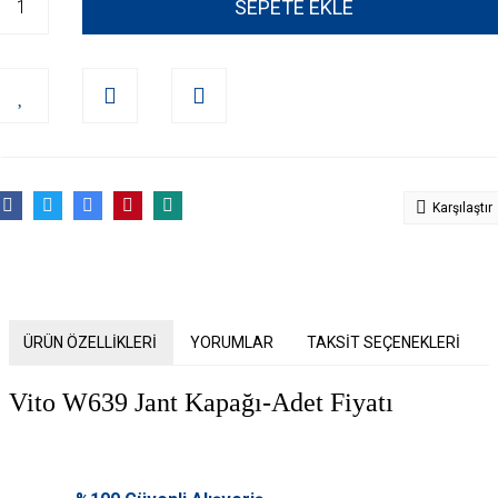
SEPETE EKLE
Karşılaştır
ÜRÜN ÖZELLİKLERİ
YORUMLAR
TAKSİT SEÇENEKLERİ
Vito W639 Jant Kapağı-Adet Fiyatı
Bu ürünün fiyat bilgisi, resim, ürün açıklamalarında ve diğer konularda
yetersiz gördüğünüz noktaları öneri formunu kullanarak tarafımıza