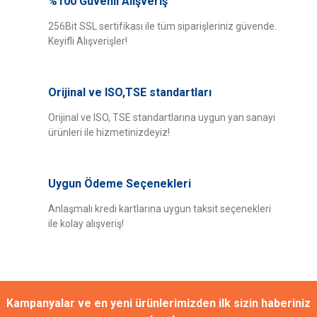
%100 Güvenli Alışveriş
Bu ürüne ilk yorumu siz yapın!
iletebilirsiniz.
Görüş ve önerileriniz için teşekkür ederiz.
256Bit SSL sertifikası ile tüm siparişleriniz güvende.
Keyifli Alışverişler!
Yorum Yaz
Ürün resmi kalitesiz, bozuk veya görüntülenemiyor.
Ürün açıklamasında eksik bilgiler bulunuyor.
Orijinal ve ISO,TSE standartları
Ürün bilgilerinde hatalar bulunuyor.
Ürün fiyatı diğer sitelerden daha pahalı.
Orijinal ve ISO, TSE standartlarına uygun yan sanayi
ürünleri ile hizmetinizdeyiz!
Bu ürüne benzer farklı alternatifler olmalı.
Uygun Ödeme Seçenekleri
Anlaşmalı kredi kartlarına uygun taksit seçenekleri
ile kolay alışveriş!
Gönder
Kampanyalar ve en yeni ürünlerimizden ilk sizin haberiniz