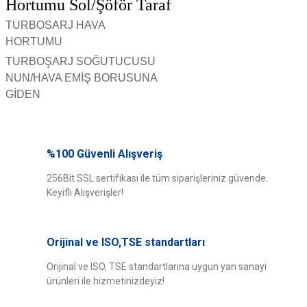
Hortumu Sol/Şöför Taraf
TURBOSARJ HAVA
HORTUMU
TURBOŞARJ SOĞUTUCUSU
NUN/HAVA EMİŞ BORUSUNA
GİDEN
Bu ürünün fiyat bilgisi, resim, ürün açıklamalarında ve diğer konularda
yetersiz gördüğünüz noktaları öneri formunu kullanarak tarafımıza
%100 Güvenli Alışveriş
Bu ürüne ilk yorumu siz yapın!
iletebilirsiniz.
Görüş ve önerileriniz için teşekkür ederiz.
256Bit SSL sertifikası ile tüm siparişleriniz güvende.
Keyifli Alışverişler!
Yorum Yaz
Ürün resmi kalitesiz, bozuk veya görüntülenemiyor.
Ürün açıklamasında eksik bilgiler bulunuyor.
Orijinal ve ISO,TSE standartları
Ürün bilgilerinde hatalar bulunuyor.
Ürün fiyatı diğer sitelerden daha pahalı.
Orijinal ve ISO, TSE standartlarına uygun yan sanayi
ürünleri ile hizmetinizdeyiz!
Bu ürüne benzer farklı alternatifler olmalı.