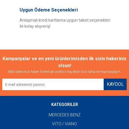
Uygun Ödeme Seçenekleri
Anlaşmalı kredi kartlarına uygun taksit seçenekleri
ile kolay alışveriş!
Gönder
Kampanyalar ve en yeni ürünlerimizden ilk sizin haberiniz
olsun!
Mail adresinizi haber listemize ücretsiz kaydedin bizi takip etmeye başlayın.
KAYDOL
KATEGORİLER
MERCEDES BENZ
VİTO / VİANO