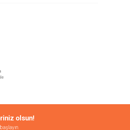
etebilirsiniz.
a
ile
riniz olsun!
başlayın.