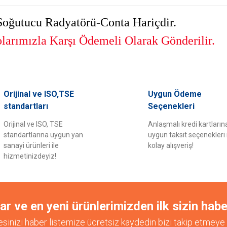
oğutucu Radyatörü-Conta Hariçdir.
arımızla Karşı Ödemeli Olarak Gönderilir.
er konularda yetersiz gördüğünüz noktaları öneri formunu kullanarak tarafımıza il
Orijinal ve ISO,TSE
Uygun Ödeme
Bu ürüne ilk yorumu siz yapın!
standartları
Seçenekleri
Orijinal ve ISO, TSE
Anlaşmalı kredi kartların
Yorum Yaz
standartlarına uygun yan
uygun taksit seçenekleri 
sanayi ürünleri ile
kolay alışveriş!
hizmetinizdeyiz!
 ve en yeni ürünlerimizden ilk sizin habe
esinizi haber listemize ücretsiz kaydedin bizi takip etmeye 