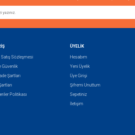
Gönder
RİŞ
ÜYELİK
 Satış Sözleşmesi
Hesabım
ve Güvenlik
Yeni Üyelik
İade Şartları
Üye Girişi
artları
Şifremi Unuttum
eriler Politikası
Sepetiniz
İletişim