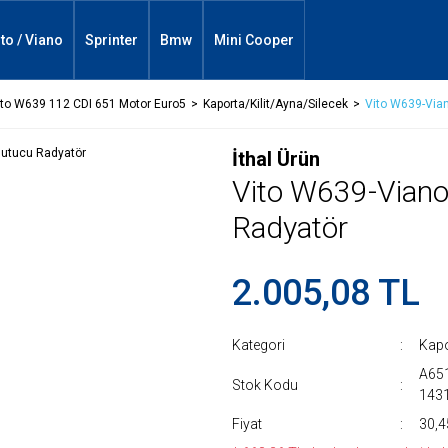
ito / Viano
Sprinter
Bmw
Mini Cooper
ito W639 112 CDI 651 Motor Euro5
Kaporta/Kilit/Ayna/Silecek
Vito W639-Via
İthal Ürün
Vito W639-Viano
Radyatör
2.005,08 TL
Kategori
Kapo
A65
Stok Kodu
143
Fiyat
30,4