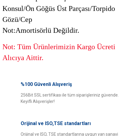
Konsul/Ön Göğüs Üst Parçası/Torpido
Gözü/Cep
Not:Amortisörlü Değildir.
Not: Tüm Ürünlerimizin Kargo Ücreti
Alıcıya Aittir.
Bu ürünün fiyat bilgisi, resim, ürün açıklamalarında ve diğer konularda
yetersiz gördüğünüz noktaları öneri formunu kullanarak tarafımıza
%100 Güvenli Alışveriş
iletebilirsiniz.
Görüş ve önerileriniz için teşekkür ederiz.
256Bit SSL sertifikası ile tüm siparişleriniz güvende.
kaliteli güvenilir
Keyifli Alışverişler!
Aracıma tam uydu parça kalitesi başarılı.
Ürün resmi kalitesiz, bozuk veya görüntülenemiyor.
Ürün açıklamasında eksik bilgiler bulunuyor.
T... d... | 11/09/2025
Orijinal ve ISO,TSE standartları
Ürün bilgilerinde hatalar bulunuyor.
Ürün fiyatı diğer sitelerden daha pahalı.
Orijinal ve ISO, TSE standartlarına uygun yan sanayi