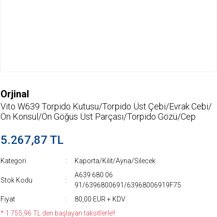
Orjinal
Vito W639 Torpido Kutusu/Torpido Üst Çebi/Evrak Cebi/
Ön Konsul/Ön Göğüs Üst Parçası/Torpido Gözü/Cep
5.267,87 TL
Kategori
Kaporta/Kilit/Ayna/Silecek
A639 680 06
Stok Kodu
91/6396800691/63968006919F75
Fiyat
80,00 EUR + KDV
* 1.755,96 TL den başlayan taksitlerle!!