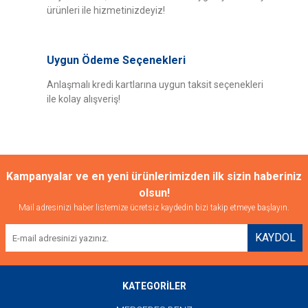
Yorum Yaz
ürünleri ile hizmetinizdeyiz!
Bu ürüne benzer farklı alternatifler olmalı.
Uygun Ödeme Seçenekleri
Anlaşmalı kredi kartlarına uygun taksit seçenekleri
ile kolay alışveriş!
Gönder
Kampanyalar ve en yeni ürünlerimizden ilk sizin haberiniz
olsun!
Mail adresinizi haber listemize ücretsiz kaydedin bizi takip etmeye başlayın.
KAYDOL
KATEGORİLER