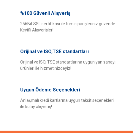
Bu ürünün fiyat bilgisi, resim, ürün açıklamalarında ve diğer konularda
yetersiz gördüğünüz noktaları öneri formunu kullanarak tarafımıza
%100 Güvenli Alışveriş
Bu ürüne ilk yorumu siz yapın!
iletebilirsiniz.
Görüş ve önerileriniz için teşekkür ederiz.
256Bit SSL sertifikası ile tüm siparişleriniz güvende.
Keyifli Alışverişler!
Yorum Yaz
Ürün resmi kalitesiz, bozuk veya görüntülenemiyor.
Ürün açıklamasında eksik bilgiler bulunuyor.
Orijinal ve ISO,TSE standartları
Ürün bilgilerinde hatalar bulunuyor.
Ürün fiyatı diğer sitelerden daha pahalı.
Orijinal ve ISO, TSE standartlarına uygun yan sanayi
ürünleri ile hizmetinizdeyiz!
Bu ürüne benzer farklı alternatifler olmalı.
Uygun Ödeme Seçenekleri
Anlaşmalı kredi kartlarına uygun taksit seçenekleri
ile kolay alışveriş!
Gönder