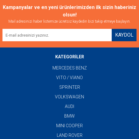
Kampanyalar ve en yeni ürünlerimizden ilk sizin haberiniz
olsun!
Mail adresinizi haber listemize ücretsiz kaydedin bizi takip etmeye başlayın.
KAYDOL
KATEGORİLER
MERCEDES BENZ
VİTO / VİANO
SPRİNTER
VOLKSWAGEN
AUDI
BMW
MINI COOPER
LAND ROVER