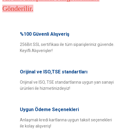
Gönderilir.
Bu ürünün fiyat bilgisi, resim, ürün açıklamalarında ve diğer konularda
yetersiz gördüğünüz noktaları öneri formunu kullanarak tarafımıza
%100 Güvenli Alışveriş
Bu ürüne ilk yorumu siz yapın!
iletebilirsiniz.
Görüş ve önerileriniz için teşekkür ederiz.
256Bit SSL sertifikası ile tüm siparişleriniz güvende.
Keyifli Alışverişler!
Yorum Yaz
Ürün resmi kalitesiz, bozuk veya görüntülenemiyor.
Ürün açıklamasında eksik bilgiler bulunuyor.
Orijinal ve ISO,TSE standartları
Ürün bilgilerinde hatalar bulunuyor.
Ürün fiyatı diğer sitelerden daha pahalı.
Orijinal ve ISO, TSE standartlarına uygun yan sanayi
ürünleri ile hizmetinizdeyiz!
Bu ürüne benzer farklı alternatifler olmalı.
Uygun Ödeme Seçenekleri
Anlaşmalı kredi kartlarına uygun taksit seçenekleri
ile kolay alışveriş!
Gönder