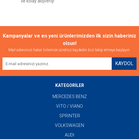
ile kolay alışveriş!
Gönder
Kampanyalar ve en yeni ürünlerimizden ilk sizin haberiniz
olsun!
Mail adresinizi haber listemize ücretsiz kaydedin bizi takip etmeye başlayın.
KAYDOL
KATEGORİLER
MERCEDES BENZ
VİTO / VİANO
SPRİNTER
VOLKSWAGEN
AUDI