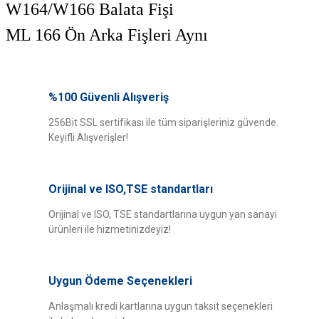
W164/W166 Balata Fişi
ML 166 Ön Arka Fişleri Aynı
Bu ürünün fiyat bilgisi, resim, ürün açıklamalarında ve diğer konularda
yetersiz gördüğünüz noktaları öneri formunu kullanarak tarafımıza
%100 Güvenli Alışveriş
Bu ürüne ilk yorumu siz yapın!
iletebilirsiniz.
Görüş ve önerileriniz için teşekkür ederiz.
256Bit SSL sertifikası ile tüm siparişleriniz güvende.
Keyifli Alışverişler!
Yorum Yaz
Ürün resmi kalitesiz, bozuk veya görüntülenemiyor.
Ürün açıklamasında eksik bilgiler bulunuyor.
Orijinal ve ISO,TSE standartları
Ürün bilgilerinde hatalar bulunuyor.
Ürün fiyatı diğer sitelerden daha pahalı.
Orijinal ve ISO, TSE standartlarına uygun yan sanayi
ürünleri ile hizmetinizdeyiz!
Bu ürüne benzer farklı alternatifler olmalı.
Uygun Ödeme Seçenekleri
Anlaşmalı kredi kartlarına uygun taksit seçenekleri