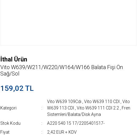
İthal Ürün
Vito W639/W211/W220/W164/W166 Balata Fişi Ön
Sağ/Sol
159,02 TL
Vito W639 109Cdı
,
Vito W639 110 CDI
,
Vito
Kategori
W639 113 CDI
,
Vito W639 111 CDI 2.2
,
Fren
Sistemleri/Balata/Disk Ayna
Stok Kodu
A220 540 15 17/2205401517-
Fiyat
2,42 EUR + KDV