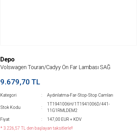
Depo
Volswagen Touran/Cadyy Ön Far Lambası SAĞ
9.679,70 TL
Kategori
Aydınlatma-Far-Stop-Stop Camları
1T1941006H/1T1941006D/441-
Stok Kodu
11G1RMLDEM2
Fiyat
147,00 EUR + KDV
* 3.226,57 TL den başlayan taksitlerle!!