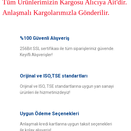
Tüm Ürünlerimizin Kargosu Alıcıya Ait'dir.
Anlaşmalı Kargolarımızla Gönderilir.
Bu ürünün fiyat bilgisi, resim, ürün açıklamalarında ve diğer konularda
yetersiz gördüğünüz noktaları öneri formunu kullanarak tarafımıza
%100 Güvenli Alışveriş
Bu ürüne ilk yorumu siz yapın!
iletebilirsiniz.
Görüş ve önerileriniz için teşekkür ederiz.
256Bit SSL sertifikası ile tüm siparişleriniz güvende.
Keyifli Alışverişler!
Yorum Yaz
Ürün resmi kalitesiz, bozuk veya görüntülenemiyor.
Ürün açıklamasında eksik bilgiler bulunuyor.
Orijinal ve ISO,TSE standartları
Ürün bilgilerinde hatalar bulunuyor.
Ürün fiyatı diğer sitelerden daha pahalı.
Orijinal ve ISO, TSE standartlarına uygun yan sanayi
ürünleri ile hizmetinizdeyiz!
Bu ürüne benzer farklı alternatifler olmalı.
Uygun Ödeme Seçenekleri
Anlaşmalı kredi kartlarına uygun taksit seçenekleri
ile kolay alışveriş!