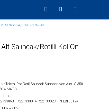
 Alt Salıncak/Rotilli Kol Ön SOL
t Salıncak/Rotilli Kol Ön
rkaTakım- Rot-Rotil-Salıncak-Suspansiyon-Aks
,
S 350
50 4-MATIC
1 330 63
2213306311/2213300141/2213302311/FEBI 30194
0 EUR + KDV