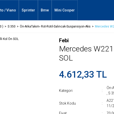
ito / Viano
Sprinter
Bmw
Mini Cooper
3 )
S 350
Ön-ArkaTakım- Rot-Rotil-Salıncak-Suspansiyon-Aks
Mercedes W221
Febi
Mercedes W221 Al
SOL
4.612,33 TL
Ön-A
Kategori
,
S 3
A22
Stok Kodu
11/
Fiyat
70,0