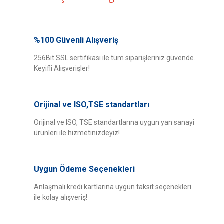
Bu ürünün fiyat bilgisi, resim, ürün açıklamalarında ve diğer konularda
yetersiz gördüğünüz noktaları öneri formunu kullanarak tarafımıza
%100 Güvenli Alışveriş
Bu ürüne ilk yorumu siz yapın!
iletebilirsiniz.
Görüş ve önerileriniz için teşekkür ederiz.
256Bit SSL sertifikası ile tüm siparişleriniz güvende.
Keyifli Alışverişler!
Yorum Yaz
Ürün resmi kalitesiz, bozuk veya görüntülenemiyor.
Ürün açıklamasında eksik bilgiler bulunuyor.
Orijinal ve ISO,TSE standartları
Ürün bilgilerinde hatalar bulunuyor.
Ürün fiyatı diğer sitelerden daha pahalı.
Orijinal ve ISO, TSE standartlarına uygun yan sanayi
ürünleri ile hizmetinizdeyiz!
Bu ürüne benzer farklı alternatifler olmalı.
Uygun Ödeme Seçenekleri
Anlaşmalı kredi kartlarına uygun taksit seçenekleri
ile kolay alışveriş!
Gönder