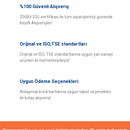
yetersiz gördüğünüz noktaları öneri formunu kullanarak tarafımıza
%100 Güvenli Alışveriş
Bu ürüne ilk yorumu siz yapın!
iletebilirsiniz.
Görüş ve önerileriniz için teşekkür ederiz.
256Bit SSL sertifikası ile tüm siparişleriniz güvende.
Keyifli Alışverişler!
Yorum Yaz
Ürün resmi kalitesiz, bozuk veya görüntülenemiyor.
Ürün açıklamasında eksik bilgiler bulunuyor.
Orijinal ve ISO,TSE standartları
Ürün bilgilerinde hatalar bulunuyor.
Ürün fiyatı diğer sitelerden daha pahalı.
Orijinal ve ISO, TSE standartlarına uygun yan sanayi
ürünleri ile hizmetinizdeyiz!
Bu ürüne benzer farklı alternatifler olmalı.
Uygun Ödeme Seçenekleri
Anlaşmalı kredi kartlarına uygun taksit seçenekleri
ile kolay alışveriş!
Gönder