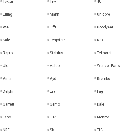
Textar
Trw
4U
Erling
Mann
Unicore
Ate
Fifft
Goodyeer
Kale
Lesjöfors
Ngk
Rapro
Stabılus
Teknorot
Ulo
Valeo
Wender Parts
Amc
Ayd
Brembo
Delphi
Era
Fag
Garrett
Gemo
Kale
Laso
Luk
Monroe
NRF
Skt
TfC