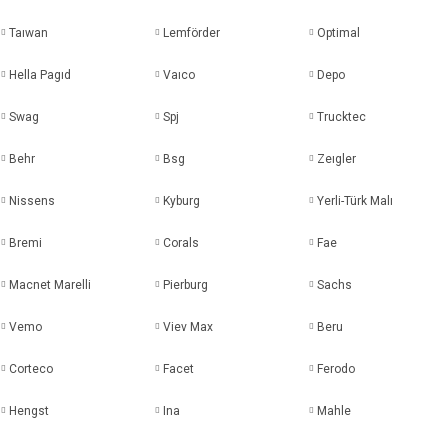
Taıwan
Lemförder
Optimal
Hella Pagıd
Vaıco
Depo
Swag
Spj
Trucktec
Behr
Bsg
Zeıgler
Nissens
Kyburg
Yerli-Türk Malı
Bremi
Corals
Fae
Macnet Marelli
Pierburg
Sachs
Vemo
Viev Max
Beru
Corteco
Facet
Ferodo
Hengst
Ina
Mahle