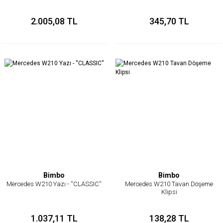
Arka Teker Aks Bilyesi/Teker
Vites Kolu Lastiği/Vites Burcu
Rulmanı
2.005,08 TL
345,70 TL
Bimbo
Bimbo
Mercedes W210 Yazı - ''CLASSIC''
Mercedes W210 Tavan Döşeme
Klipsi
1.037,11 TL
138,28 TL