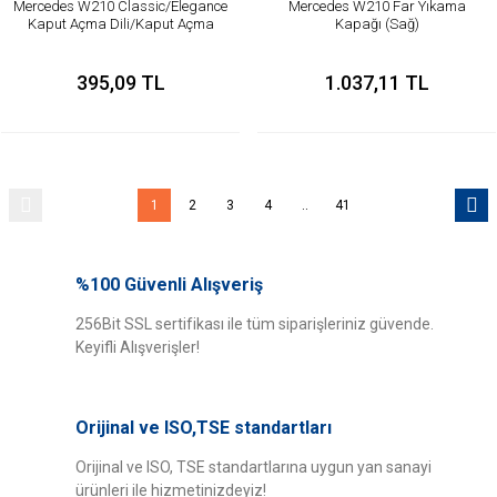
Mercedes W210 Classic/Elegance
Mercedes W210 Far Yıkama
Kaput Açma Dili/Kaput Açma
Kapağı (Sağ)
Mandalı
395,09 TL
1.037,11 TL
1
2
3
4
..
41
%100 Güvenli Alışveriş
256Bit SSL sertifikası ile tüm siparişleriniz güvende.
Keyifli Alışverişler!
Orijinal ve ISO,TSE standartları
Orijinal ve ISO, TSE standartlarına uygun yan sanayi
ürünleri ile hizmetinizdeyiz!