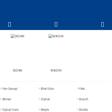
SEDAN
WAGON
Yan Sanayi
İthal Ürün
Febi
Alman
Orjinal
Bosch
Orjinal Oem
Meyle
Bimbo