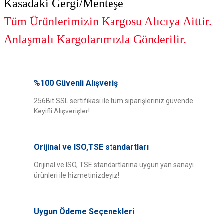
Kasadaki Gergi/Menteşe
Tüm Ürünlerimizin Kargosu Alıcıya Aittir.
Anlaşmalı Kargolarımızla Gönderilir.
Bu ürünün fiyat bilgisi, resim, ürün açıklamalarında ve diğer konularda
yetersiz gördüğünüz noktaları öneri formunu kullanarak tarafımıza
%100 Güvenli Alışveriş
Bu ürüne ilk yorumu siz yapın!
iletebilirsiniz.
Görüş ve önerileriniz için teşekkür ederiz.
256Bit SSL sertifikası ile tüm siparişleriniz güvende.
Keyifli Alışverişler!
Yorum Yaz
Ürün resmi kalitesiz, bozuk veya görüntülenemiyor.
Ürün açıklamasında eksik bilgiler bulunuyor.
Orijinal ve ISO,TSE standartları
Ürün bilgilerinde hatalar bulunuyor.
Ürün fiyatı diğer sitelerden daha pahalı.
Orijinal ve ISO, TSE standartlarına uygun yan sanayi
ürünleri ile hizmetinizdeyiz!
Bu ürüne benzer farklı alternatifler olmalı.
Uygun Ödeme Seçenekleri