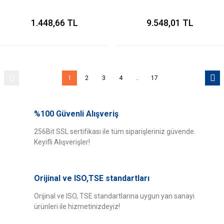
1.448,66 TL
9.548,01 TL
1
2
3
4
..
17
%100 Güvenli Alışveriş
256Bit SSL sertifikası ile tüm siparişleriniz güvende.
Keyifli Alışverişler!
Orijinal ve ISO,TSE standartları
Orijinal ve ISO, TSE standartlarına uygun yan sanayi
ürünleri ile hizmetinizdeyiz!