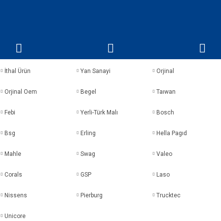
İthal Ürün
Yan Sanayi
Orjinal
Orjinal Oem
Begel
Taıwan
Febi
Yerli-Türk Malı
Bosch
Bsg
Erling
Hella Pagıd
Mahle
Swag
Valeo
Corals
GSP
Laso
Nissens
Pierburg
Trucktec
Unicore