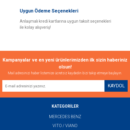
Uygun Ödeme Seçenekleri
Anlaşmalı kredi kartlarına uygun taksit seçenekleri
ile kolay alışveriş!
Kampanyalar ve en yeni ürünlerimizden ilk sizin haberiniz
olsun!
Mail adresinizi haber listemize ücretsiz kaydedin bizi takip etmeye başlayın.
KAYDOL
KATEGORİLER
MERCEDES BENZ
VİTO / VİANO