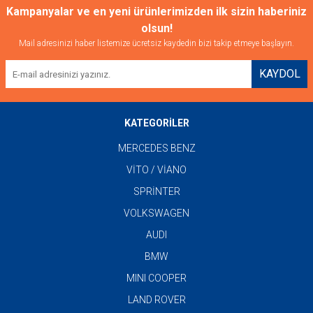
Kampanyalar ve en yeni ürünlerimizden ilk sizin haberiniz
olsun!
Mail adresinizi haber listemize ücretsiz kaydedin bizi takip etmeye başlayın.
KAYDOL
KATEGORİLER
MERCEDES BENZ
VİTO / VİANO
SPRİNTER
VOLKSWAGEN
AUDI
BMW
MINI COOPER
LAND ROVER