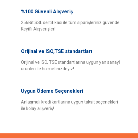
Bu ürünün fiyat bilgisi, resim, ürün açıklamalarında ve diğer konularda
yetersiz gördüğünüz noktaları öneri formunu kullanarak tarafımıza
%100 Güvenli Alışveriş
Bu ürüne ilk yorumu siz yapın!
iletebilirsiniz.
Görüş ve önerileriniz için teşekkür ederiz.
256Bit SSL sertifikası ile tüm siparişleriniz güvende.
Keyifli Alışverişler!
Yorum Yaz
Ürün resmi kalitesiz, bozuk veya görüntülenemiyor.
Ürün açıklamasında eksik bilgiler bulunuyor.
Orijinal ve ISO,TSE standartları
Ürün bilgilerinde hatalar bulunuyor.
Ürün fiyatı diğer sitelerden daha pahalı.
Orijinal ve ISO, TSE standartlarına uygun yan sanayi
ürünleri ile hizmetinizdeyiz!
Bu ürüne benzer farklı alternatifler olmalı.
Uygun Ödeme Seçenekleri
Anlaşmalı kredi kartlarına uygun taksit seçenekleri
ile kolay alışveriş!
Gönder