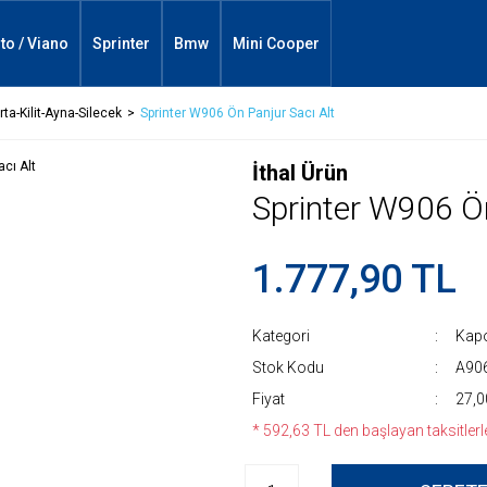
ito / Viano
Sprinter
Bmw
Mini Cooper
ta-Kilit-Ayna-Silecek
Sprinter W906 Ön Panjur Sacı Alt
İthal Ürün
Sprinter W906 Ön
1.777,90 TL
Kategori
Kapo
Stok Kodu
A90
Fiyat
27,0
* 592,63 TL den başlayan taksitlerle