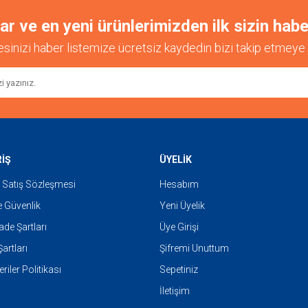
 ve en yeni ürünlerimizden ilk sizin habe
esinizi haber listemize ücretsiz kaydedin bizi takip etmeye 
Gönder
RİŞ
ÜYELİK
 Satış Sözleşmesi
Hesabım
ve Güvenlik
Yeni Üyelik
İade Şartları
Üye Girişi
artları
Şifremi Unuttum
eriler Politikası
Sepetiniz
İletişim