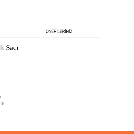
ÖNERİLERİNİZ
t Sacı
etebilirsiniz.
a
ile