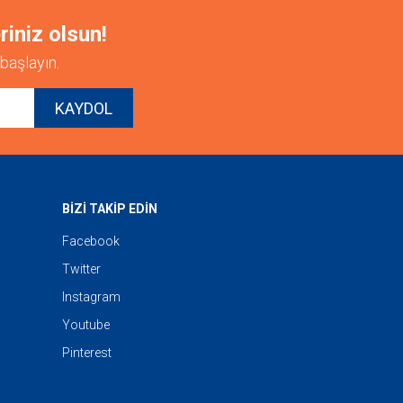
riniz olsun!
başlayın.
KAYDOL
BİZİ TAKİP EDİN
Facebook
Twitter
Instagram
Youtube
Pinterest