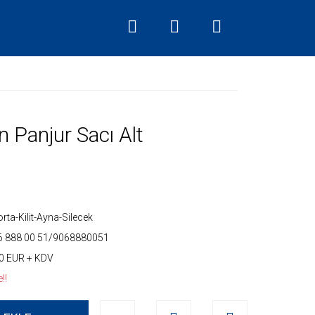
 Panjur Sacı Alt
rta-Kilit-Ayna-Silecek
6 888 00 51/9068880051
0 EUR + KDV
!!