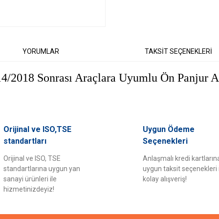
YORUMLAR
TAKSİT SEÇENEKLERİ
4/2018 Sonrası Araçlara Uyumlu Ön Panjur Al
er konularda yetersiz gördüğünüz noktaları öneri formunu kullanarak tarafımıza il
Orijinal ve ISO,TSE
Uygun Ödeme
Bu ürüne ilk yorumu siz yapın!
standartları
Seçenekleri
Orijinal ve ISO, TSE
Anlaşmalı kredi kartların
Yorum Yaz
standartlarına uygun yan
uygun taksit seçenekleri 
sanayi ürünleri ile
kolay alışveriş!
hizmetinizdeyiz!