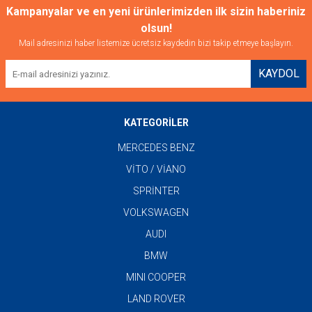
Kampanyalar ve en yeni ürünlerimizden ilk sizin haberiniz
olsun!
Mail adresinizi haber listemize ücretsiz kaydedin bizi takip etmeye başlayın.
KAYDOL
KATEGORİLER
MERCEDES BENZ
VİTO / VİANO
SPRİNTER
VOLKSWAGEN
AUDI
BMW
MINI COOPER
LAND ROVER