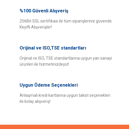
Bu ürünün fiyat bilgisi, resim, ürün açıklamalarında ve diğer konularda
yetersiz gördüğünüz noktaları öneri formunu kullanarak tarafımıza
%100 Güvenli Alışveriş
Bu ürüne ilk yorumu siz yapın!
iletebilirsiniz.
Görüş ve önerileriniz için teşekkür ederiz.
256Bit SSL sertifikası ile tüm siparişleriniz güvende.
Keyifli Alışverişler!
Yorum Yaz
Ürün resmi kalitesiz, bozuk veya görüntülenemiyor.
Ürün açıklamasında eksik bilgiler bulunuyor.
Orijinal ve ISO,TSE standartları
Ürün bilgilerinde hatalar bulunuyor.
Ürün fiyatı diğer sitelerden daha pahalı.
Orijinal ve ISO, TSE standartlarına uygun yan sanayi
ürünleri ile hizmetinizdeyiz!
Bu ürüne benzer farklı alternatifler olmalı.
Uygun Ödeme Seçenekleri
Anlaşmalı kredi kartlarına uygun taksit seçenekleri
ile kolay alışveriş!
Gönder