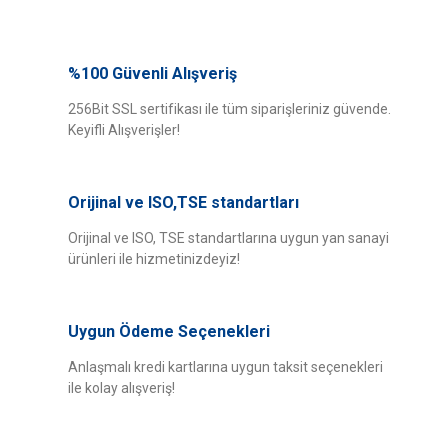
Bu ürünün fiyat bilgisi, resim, ürün açıklamalarında ve diğer konularda
yetersiz gördüğünüz noktaları öneri formunu kullanarak tarafımıza
%100 Güvenli Alışveriş
Bu ürüne ilk yorumu siz yapın!
iletebilirsiniz.
Görüş ve önerileriniz için teşekkür ederiz.
256Bit SSL sertifikası ile tüm siparişleriniz güvende.
Keyifli Alışverişler!
Yorum Yaz
Ürün resmi kalitesiz, bozuk veya görüntülenemiyor.
Ürün açıklamasında eksik bilgiler bulunuyor.
Orijinal ve ISO,TSE standartları
Ürün bilgilerinde hatalar bulunuyor.
Ürün fiyatı diğer sitelerden daha pahalı.
Orijinal ve ISO, TSE standartlarına uygun yan sanayi
ürünleri ile hizmetinizdeyiz!
Bu ürüne benzer farklı alternatifler olmalı.
Uygun Ödeme Seçenekleri
Anlaşmalı kredi kartlarına uygun taksit seçenekleri
ile kolay alışveriş!
Gönder