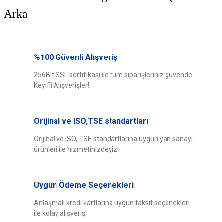
Arka
Bu ürünün fiyat bilgisi, resim, ürün açıklamalarında ve diğer konularda
yetersiz gördüğünüz noktaları öneri formunu kullanarak tarafımıza
%100 Güvenli Alışveriş
Bu ürüne ilk yorumu siz yapın!
iletebilirsiniz.
Görüş ve önerileriniz için teşekkür ederiz.
256Bit SSL sertifikası ile tüm siparişleriniz güvende.
Keyifli Alışverişler!
Yorum Yaz
Ürün resmi kalitesiz, bozuk veya görüntülenemiyor.
Ürün açıklamasında eksik bilgiler bulunuyor.
Orijinal ve ISO,TSE standartları
Ürün bilgilerinde hatalar bulunuyor.
Ürün fiyatı diğer sitelerden daha pahalı.
Orijinal ve ISO, TSE standartlarına uygun yan sanayi
ürünleri ile hizmetinizdeyiz!
Bu ürüne benzer farklı alternatifler olmalı.
Uygun Ödeme Seçenekleri
Anlaşmalı kredi kartlarına uygun taksit seçenekleri
ile kolay alışveriş!
Gönder