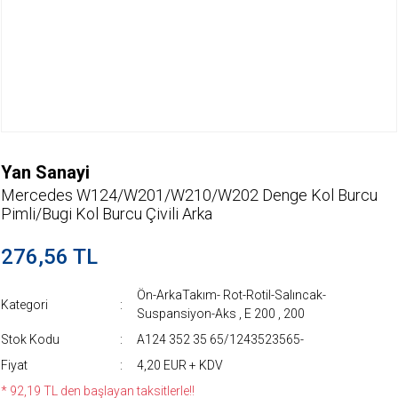
Yan Sanayi
Mercedes W124/W201/W210/W202 Denge Kol Burcu
Pimli/Bugi Kol Burcu Çivili Arka
276,56 TL
Ön-ArkaTakım- Rot-Rotil-Salıncak-
Kategori
Suspansiyon-Aks
,
E 200
,
200
Stok Kodu
A124 352 35 65/1243523565-
Fiyat
4,20 EUR + KDV
* 92,19 TL den başlayan taksitlerle!!