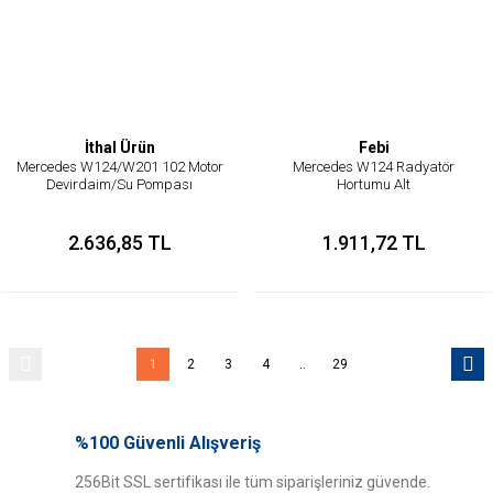
İthal Ürün
Febi
Mercedes W124/W201 102 Motor
Mercedes W124 Radyatör
Devirdaim/Su Pompası
Hortumu Alt
Flanşlı(Kopya)
2.636,85 TL
1.911,72 TL
1
2
3
4
..
29
%100 Güvenli Alışveriş
256Bit SSL sertifikası ile tüm siparişleriniz güvende.