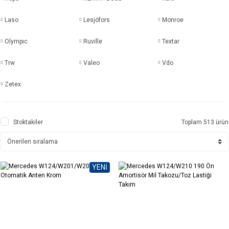
Laso
Lesjöfors
Monroe
Olympıc
Ruville
Textar
Trw
Valeo
Vdo
Zetex
Stoktakiler
Toplam 513 ürün
YENİ