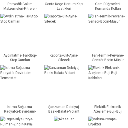
Periyodik Bakım
Conta-Keçe-Hortum-Kapı
Cam Düğmeleri-
Malzemeleri-Flitreler-
Lastikleri
Kumanda Kolları
Yağlar
Aydınlatma- Far-Stop-
Kaporta-Kilit-Ayna-
Fan-Termik-Pervane-
Stop Camları
Silecek
Sensör-Bobin-Müşür
Isıtma-Soğutma-
Şanzuman-Debriyaj-
Elektrik-Elekronik-
Radyatör-Devirdaim-
Baskı-Balata-Volant
Ateşleme-Buji-Buji
Termostat
Kabloları