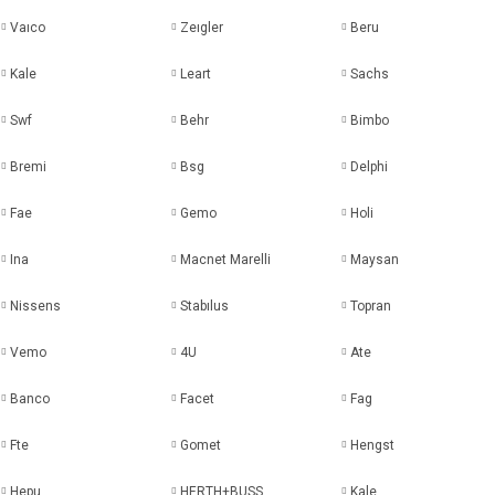
Vaıco
Zeıgler
Beru
Kale
Leart
Sachs
Swf
Behr
Bimbo
Bremi
Bsg
Delphi
Fae
Gemo
Holi
Ina
Macnet Marelli
Maysan
Nissens
Stabılus
Topran
Vemo
4U
Ate
Banco
Facet
Fag
Fte
Gomet
Hengst
Hepu
HERTH+BUSS
Kale