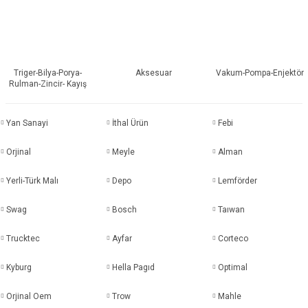
Triger-Bilya-Porya-
Aksesuar
Vakum-Pompa-Enjektör
Rulman-Zincir- Kayış
Yan Sanayi
İthal Ürün
Febi
Orjinal
Meyle
Alman
Yerli-Türk Malı
Depo
Lemförder
Swag
Bosch
Taıwan
Trucktec
Ayfar
Corteco
Kyburg
Hella Pagıd
Optimal
Orjinal Oem
Trow
Mahle