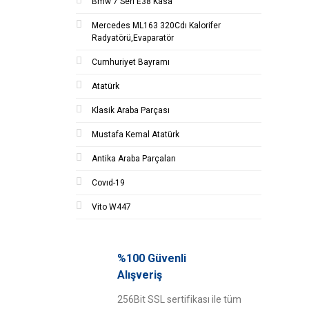
Bmw 7 Seri E38 Kasa
Mercedes ML163 320Cdı Kalorifer
Radyatörü,Evaparatör
Cumhuriyet Bayramı
Atatürk
Klasik Araba Parçası
Mustafa Kemal Atatürk
Antika Araba Parçaları
Covıd-19
Vito W447
%100 Güvenli
Alışveriş
256Bit SSL sertifikası ile tüm