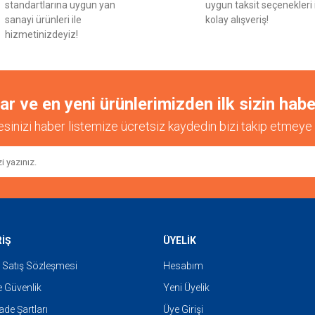
standartlarına uygun yan
uygun taksit seçenekleri 
sanayi ürünleri ile
kolay alışveriş!
hizmetinizdeyiz!
 ve en yeni ürünlerimizden ilk sizin habe
esinizi haber listemize ücretsiz kaydedin bizi takip etmeye 
RİŞ
ÜYELİK
 Satış Sözleşmesi
Hesabım
ve Güvenlik
Yeni Üyelik
İade Şartları
Üye Girişi