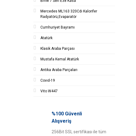
Bmw 7 Seri E38 Kasa
Mercedes ML163 320Cdı Kalorifer
Radyatörü,Evaparatör
Cumhuriyet Bayramı
Atatürk
Klasik Araba Parçası
Mustafa Kemal Atatürk
Antika Araba Parçaları
Covıd-19
Vito W447
%100 Güvenli
Alışveriş
256Bit SSL sertifikası ile tüm