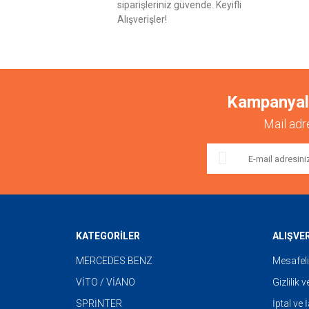
siparişleriniz güvende. Keyifli
Alışverişler!
Kampanyalar
Mail adr
KATEGORİLER
ALIŞVE
MERCEDES BENZ
Mesafeli
VİTO / VİANO
Gizlilik 
SPRİNTER
İptal ve 