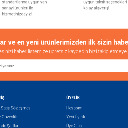
standartlarına uygun yan
uygun taksit seçenekleri 
sanayi ürünleri ile
kolay alışveriş!
hizmetinizdeyiz!
 ve en yeni ürünlerimizden ilk sizin habe
esinizi haber listemize ücretsiz kaydedin bizi takip etmeye 
RİŞ
ÜYELİK
 Satış Sözleşmesi
Hesabım
ve Güvenlik
Yeni Üyelik
İade Şartları
Üye Girişi