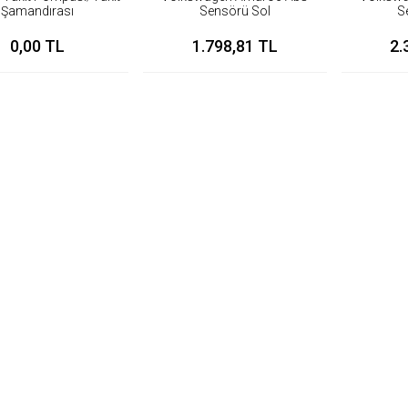
Şamandırası
Sensörü Sol
S
0,00 TL
1.798,81 TL
2.