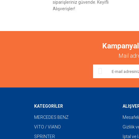
siparişleriniz güvende. Keyifli
Alışverişler!
Kampanyalar
Mail adr
KATEGORİLER
ALIŞVE
MERCEDES BENZ
Mesafeli
VİTO / VİANO
Gizlilik 
SPRİNTER
İptal ve 