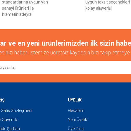
standartlarına uygun yan
uygun taksit seçenekleri 
sanayi ürünleri ile
kolay alışveriş!
hizmetinizdeyiz!
 ve en yeni ürünlerimizden ilk sizin habe
esinizi haber listemize ücretsiz kaydedin bizi takip etmeye 
RİŞ
ÜYELİK
 Satış Sözleşmesi
Hesabım
ve Güvenlik
Yeni Üyelik
İade Şartları
Üye Girişi