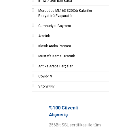
Bmw 7 Seri E38 Kasa
Mercedes ML163 320Cdı Kalorifer
Radyatörü,Evaparatör
Cumhuriyet Bayramı
Atatürk
Klasik Araba Parçası
Mustafa Kemal Atatürk
Antika Araba Parçaları
Covıd-19
Vito W447
%100 Güvenli
Alışveriş
256Bit SSL sertifikası ile tüm