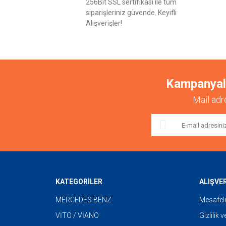
256Bit SSL sertifikası ile tüm
siparişleriniz güvende. Keyifli
Alışverişler!
Kampanyalar
Mail adr
KATEGORİLER
ALIŞVE
MERCEDES BENZ
Mesafeli
VİTO / VİANO
Gizlilik 