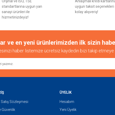
Orijinal ve ISO, TSE
Anlaşmalı kredi kartların
standartlarına uygun yan
uygun taksit seçenekleri 
sanayi ürünleri ile
kolay alışveriş!
hizmetinizdeyiz!
 ve en yeni ürünlerimizden ilk sizin habe
esinizi haber listemize ücretsiz kaydedin bizi takip etmeye 
RİŞ
ÜYELİK
 Satış Sözleşmesi
Hesabım
ve Güvenlik
Yeni Üyelik