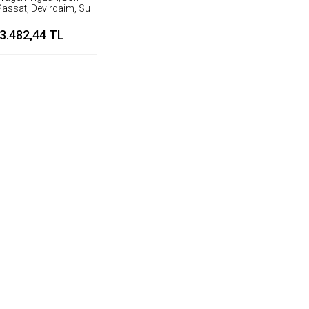
,Passat, Devirdaim, Su
Pompası
3.482,44 TL