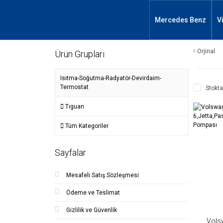
Mercedes Benz
V
Orjinal
Ürün Grupları
Isıtma-Soğutma-Radyatör-Devirdaim-
Termostat
Stokta
Tıguan
Tüm Kategoriler
Sayfalar
Mesafeli Satış Sözleşmesi
Ödeme ve Teslimat
Gizlilik ve Güvenlik
Vols