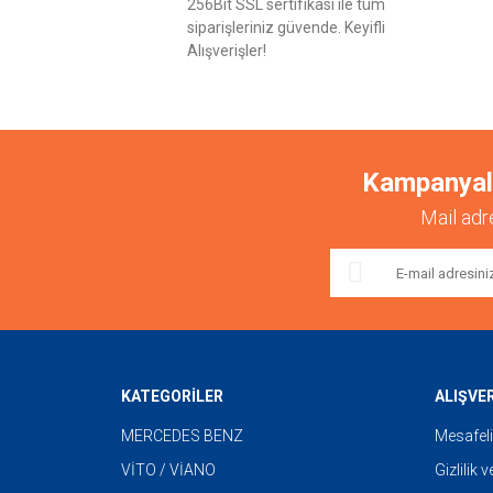
256Bit SSL sertifikası ile tüm
siparişleriniz güvende. Keyifli
Alışverişler!
Kampanyalar
Mail adr
KATEGORİLER
ALIŞVE
MERCEDES BENZ
Mesafeli
VİTO / VİANO
Gizlilik 