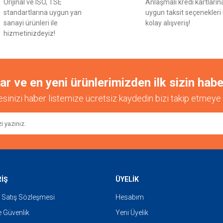
Orijinal ve ISO, TSE
Anlaşmalı kredi kartların
standartlarına uygun yan
uygun taksit seçenekleri 
sanayi ürünleri ile
kolay alışveriş!
hizmetinizdeyiz!
 ve en yeni ürünlerimizden ilk sizin habe
esinizi haber listemize ücretsiz kaydedin bizi takip etmeye 
RİŞ
ÜYELİK
 Satış Sözleşmesi
Hesabım
ve Güvenlik
Yeni Üyelik