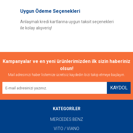
Uygun Ödeme Seçenekleri
Anlaşmalı kredi kartlarına uygun taksit seçenekleri
ile kolay alışveriş!
Kampanyalar ve en yeni ürünlerimizden ilk sizin haberiniz
olsun!
Mail adresinizi haber listemize ücretsiz kaydedin bizi takip etmeye başlayın.
KAYDOL
KATEGORİLER
MERCEDES BENZ
VİTO / VİANO