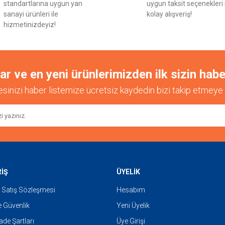
standartlarına uygun yan
uygun taksit seçenekleri 
sanayi ürünleri ile
kolay alışveriş!
hizmetinizdeyiz!
 ve en yeni ürünlerimizden ilk sizin habe
esinizi haber listemize ücretsiz kaydedin bizi takip etmeye 
RİŞ
ÜYELİK
 Satış Sözleşmesi
Hesabım
ve Güvenlik
Yeni Üyelik
İade Şartları
Üye Girişi