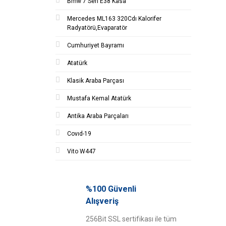
Bmw 7 Seri E38 Kasa
Mercedes ML163 320Cdı Kalorifer
Radyatörü,Evaparatör
Cumhuriyet Bayramı
Atatürk
Klasik Araba Parçası
Mustafa Kemal Atatürk
Antika Araba Parçaları
Covıd-19
Vito W447
%100 Güvenli
Alışveriş
256Bit SSL sertifikası ile tüm