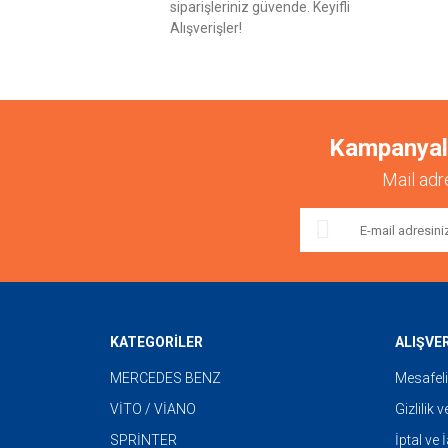
siparişleriniz güvende. Keyifli
Alışverişler!
Kampanyalar
Mail adr
KATEGORİLER
ALIŞVE
MERCEDES BENZ
Mesafeli
VİTO / VİANO
Gizlilik 
SPRİNTER
İptal ve 