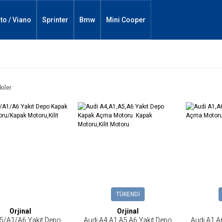
ito / Viano
Sprinter
Bmw
Mini Cooper
kiler
TÜKENDİ
Orjinal
Orjinal
5/A1/A6 Yakıt Depo
Audi A4,A1,A5,A6 Yakıt Depo
Audi A1,A