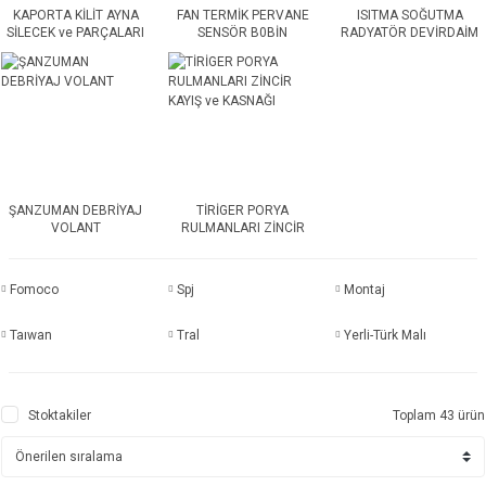
KAPORTA KİLİT AYNA
FAN TERMİK PERVANE
ISITMA SOĞUTMA
SİLECEK ve PARÇALARI
SENSÖR B0BİN
RADYATÖR DEVİRDAİM
TERMOSTAT MUŞUR
ŞANZUMAN DEBRİYAJ
TİRİGER PORYA
VOLANT
RULMANLARI ZİNCİR
KAYIŞ ve KASNAĞI
Fomoco
Spj
Montaj
Taıwan
Tral
Yerli-Türk Malı
Stoktakiler
Toplam 43 ürün