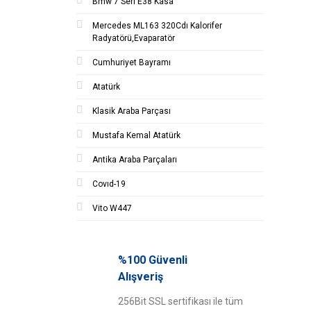
Bmw 7 Seri E38 Kasa
Mercedes ML163 320Cdı Kalorifer
Radyatörü,Evaparatör
Cumhuriyet Bayramı
Atatürk
Klasik Araba Parçası
Mustafa Kemal Atatürk
Antika Araba Parçaları
Covıd-19
Vito W447
%100 Güvenli
Alışveriş
256Bit SSL sertifikası ile tüm