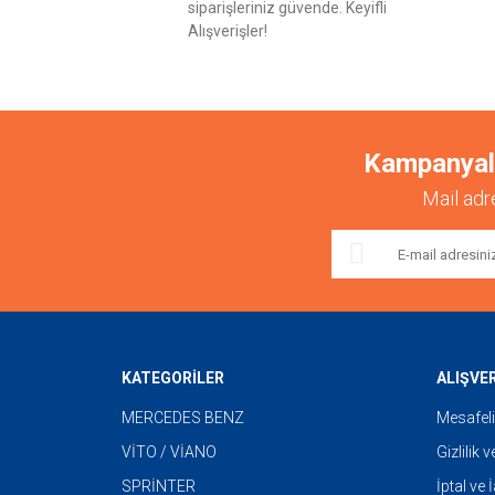
siparişleriniz güvende. Keyifli
Alışverişler!
Kampanyalar
Mail adr
KATEGORİLER
ALIŞVE
MERCEDES BENZ
Mesafeli
VİTO / VİANO
Gizlilik 
SPRİNTER
İptal ve 