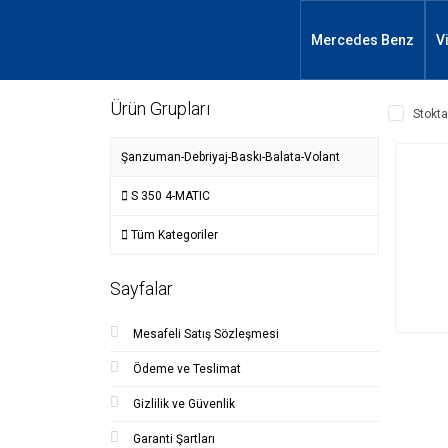
Mercedes Benz
V
Ürün Grupları
Stokta
Şanzuman-Debriyaj-Baskı-Balata-Volant
S 350 4-MATIC
Tüm Kategoriler
Sayfalar
Mesafeli Satış Sözleşmesi
Ödeme ve Teslimat
Gizlilik ve Güvenlik
Garanti Şartları