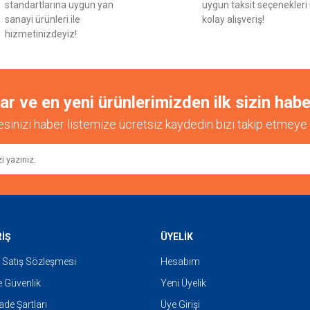
standartlarına uygun yan
uygun taksit seçenekleri 
sanayi ürünleri ile
kolay alışveriş!
hizmetinizdeyiz!
 ve en yeni ürünlerimizden ilk sizin habe
esinizi haber listemize ücretsiz kaydedin bizi takip etmeye 
RİŞ
ÜYELİK
 Satış Sözleşmesi
Hesabım
ve Güvenlik
Yeni Üyelik
İade Şartları
Üye Girişi