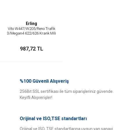
Erling
Vito W447/W205/Reno Trafik
3/Megan4 622/626 Krank Mili
Keçesi/Ön Kapak Keçesi
987,72 TL
%100 Güvenli Alışveriş
256Bit SSL sertifikası ile tüm siparişleriniz güvende.
Keyifli Alışverişler!
Orijinal ve ISO,TSE standartları
Orijinal ve ISO, TSE standartlarına uygun yan sanayi