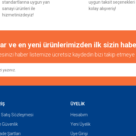
standartlarına uygun yan
uygun taksit seçenekleri 
sanayi ürünleri ile
kolay alışveriş!
hizmetinizdeyiz!
 ve en yeni ürünlerimizden ilk sizin habe
esinizi haber listemize ücretsiz kaydedin bizi takip etmeye 
RİŞ
ÜYELİK
 Satış Sözleşmesi
Hesabım
ve Güvenlik
Yeni Üyelik
İade Şartları
Üye Girişi