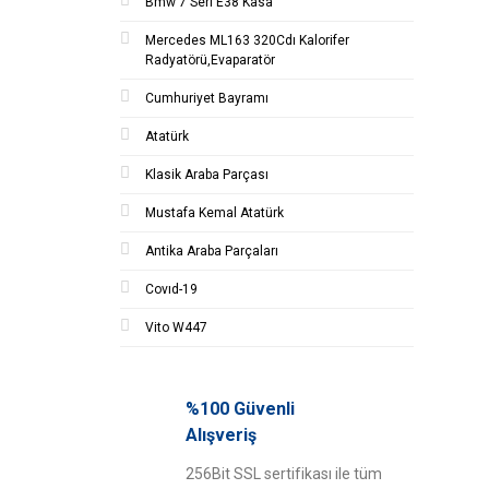
Bmw 7 Seri E38 Kasa
Mercedes ML163 320Cdı Kalorifer
Radyatörü,Evaparatör
Cumhuriyet Bayramı
Atatürk
Klasik Araba Parçası
Mustafa Kemal Atatürk
Antika Araba Parçaları
Covıd-19
Vito W447
%100 Güvenli
Alışveriş
256Bit SSL sertifikası ile tüm