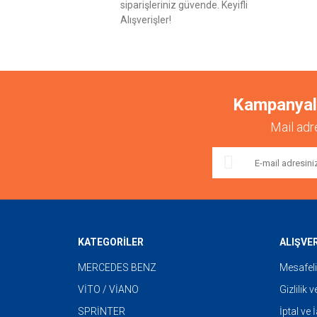
siparişleriniz güvende. Keyifli
Alışverişler!
Kampanyalar
Mail adr
KATEGORİLER
ALIŞVE
MERCEDES BENZ
Mesafeli
VİTO / VİANO
Gizlilik 
SPRİNTER
İptal ve 