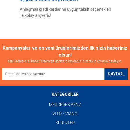
Anlaşmalı kredi kartlarına uygun taksit seçenekleri
ile kolay alışveriş!
Kampanyalar ve en yeni ürünlerimizden ilk sizin haberiniz
olsun!
Mail adresinizi haber listemize ücretsiz kaydedin bizi takip etmeye başlayın.
KAYDOL
KATEGORİLER
MERCEDES BENZ
VİTO / VİANO
SPRİNTER