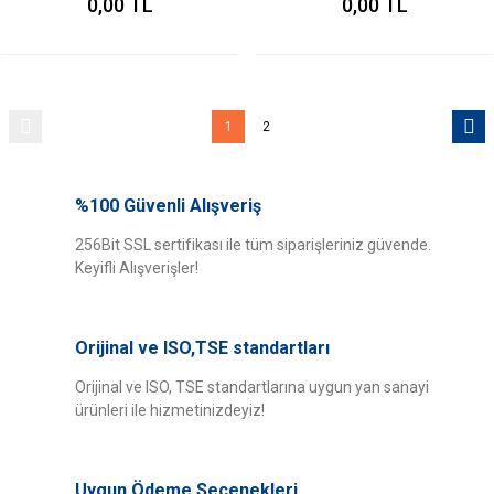
0,00 TL
0,00 TL
1
2
%100 Güvenli Alışveriş
256Bit SSL sertifikası ile tüm siparişleriniz güvende.
Keyifli Alışverişler!
Orijinal ve ISO,TSE standartları
Orijinal ve ISO, TSE standartlarına uygun yan sanayi
ürünleri ile hizmetinizdeyiz!
Uygun Ödeme Seçenekleri